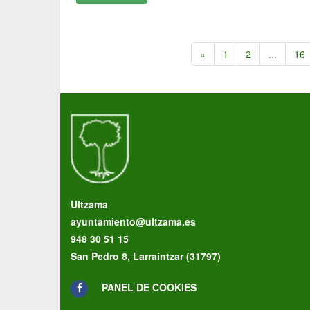
«
1
2
...
16
Ultzama
ayuntamiento@ultzama.es
948 30 51 15
San Pedro 8, Larraintzar (31797)
PANEL DE COOKIES