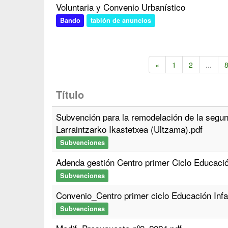
Voluntaria y Convenio Urbanístico
Bando
tablón de anuncios
«
1
2
...
Título
Subvención para la remodelación de la segun
Larraintzarko Ikastetxea (Ultzama).pdf
Subvenciones
Adenda gestión Centro primer Ciclo Educación
Subvenciones
Convenio_Centro primer ciclo Educación Infan
Subvenciones