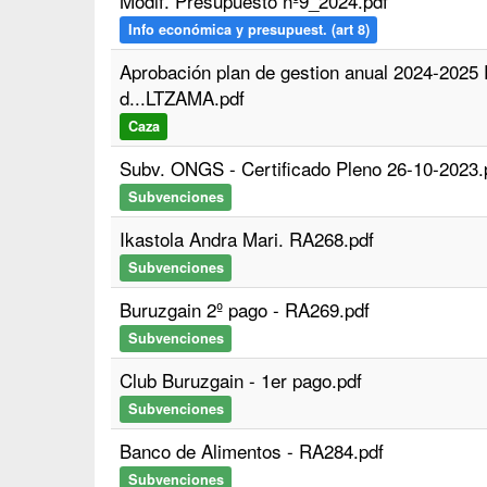
Modif. Presupuesto nº9_2024.pdf
Info económica y presupuest. (art 8)
Aprobación plan de gestion anual 2024-2025 
d...LTZAMA.pdf
Caza
Subv. ONGS - Certificado Pleno 26-10-2023.
Subvenciones
Ikastola Andra Mari. RA268.pdf
Subvenciones
Buruzgain 2º pago - RA269.pdf
Subvenciones
Club Buruzgain - 1er pago.pdf
Subvenciones
Banco de Alimentos - RA284.pdf
Subvenciones