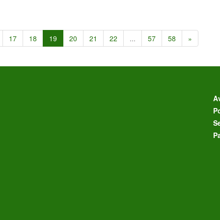
17
18
19
20
21
22
...
57
58
»
Av
Po
S
P