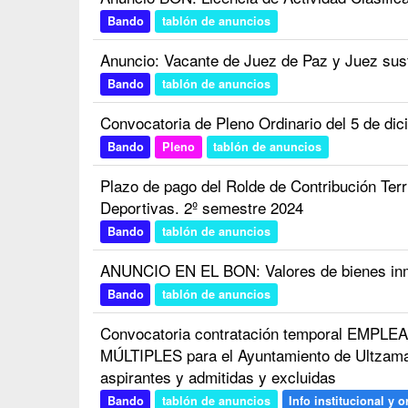
Bando
tablón de anuncios
Anuncio: Vacante de Juez de Paz y Juez sust
Bando
tablón de anuncios
Convocatoria de Pleno Ordinario del 5 de di
Bando
Pleno
tablón de anuncios
Plazo de pago del Rolde de Contribución Terr
Deportivas. 2º semestre 2024
Bando
tablón de anuncios
ANUNCIO EN EL BON: Valores de bienes in
Bando
tablón de anuncios
Convocatoria contratación temporal EMP
MÚLTIPLES para el Ayuntamiento de Ultzama |
aspirantes y admitidas y excluidas
Bando
tablón de anuncios
Info institucional y o