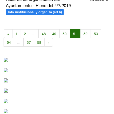
Ayuntamiento - Pleno del 4/7/2019
Info institucional y organiza.(art 6)
«
1
2
...
48
49
50
51
52
53
54
...
57
58
»