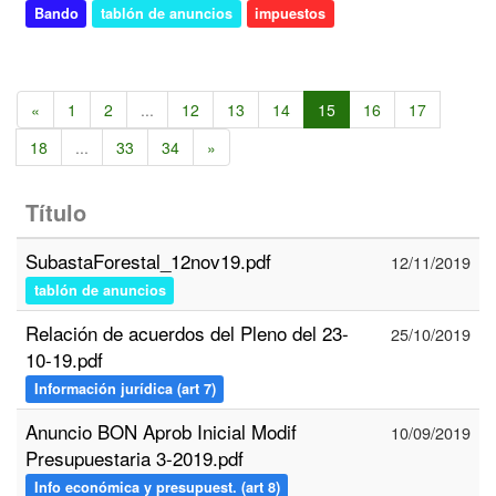
Bando
tablón de anuncios
impuestos
«
1
2
...
12
13
14
15
16
17
18
...
33
34
»
Título
SubastaForestal_12nov19.pdf
12/11/2019
tablón de anuncios
Relación de acuerdos del Pleno del 23-
25/10/2019
10-19.pdf
Información jurídica (art 7)
Anuncio BON Aprob Inicial Modif
10/09/2019
Presupuestaria 3-2019.pdf
Info económica y presupuest. (art 8)