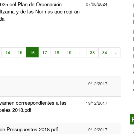
2025 del Plan de Ordenación
07/08/2024
ltzama y de las Normas que regirán
da
14
15
16
17
18
19
...
33
34
»
19/12/2017
ravamen correspondientes a las
19/12/2017
pales 2018.pdf
 de Presupuestos 2018.pdf
19/12/2017