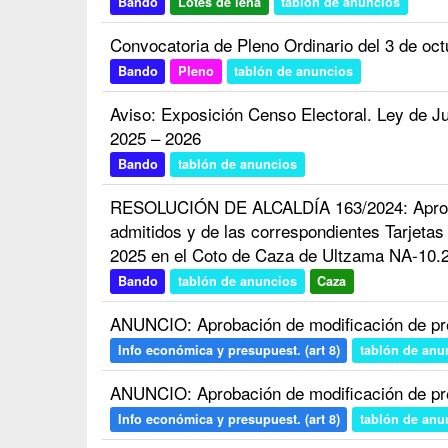
Bando
Lotes de leña
tablón de anuncios
Convocatoria de Pleno Ordinario del 3 de oc
Bando
Pleno
tablón de anuncios
Aviso: Exposición Censo Electoral. Ley de Ju
2025 – 2026
Bando
tablón de anuncios
RESOLUCIÓN DE ALCALDÍA 163/2024: Aprobac
admitidos y de las correspondientes Tarjeta
2025 en el Coto de Caza de Ultzama NA-10.
Bando
tablón de anuncios
Caza
ANUNCIO: Aprobación de modificación de pr
Info económica y presupuest. (art 8)
tablón de anu
ANUNCIO: Aprobación de modificación de pr
Info económica y presupuest. (art 8)
tablón de anu