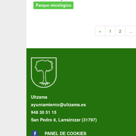
Parque micológico
«
1
2
...
Ultzama
ayuntamiento@ultzama.es
948 30 51 15
San Pedro 8, Larraintzar (31797)
PANEL DE COOKIES