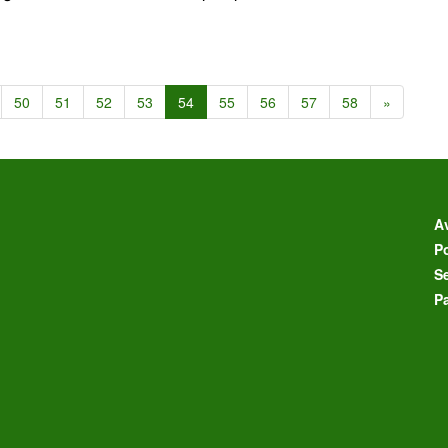
50
51
52
53
54
55
56
57
58
»
Av
Po
S
P