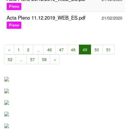
Pleno
Acta Pleno 11.12.2019_WEB_ES.pdf
21/02/2020
Pleno
«
1
2
...
46
47
48
49
50
51
52
...
57
58
»