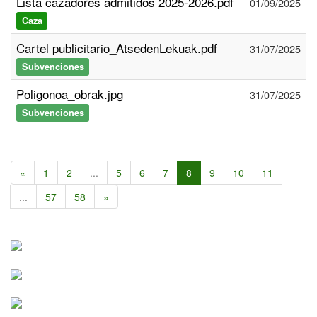
Lista cazadores admitidos 2025-2026.pdf
01/09/2025
Caza
Cartel publicitario_AtsedenLekuak.pdf
31/07/2025
Subvenciones
Poligonoa_obrak.jpg
31/07/2025
Subvenciones
«
1
2
...
5
6
7
8
9
10
11
...
57
58
»