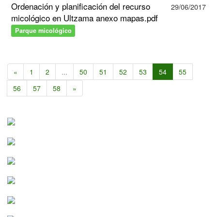
Ordenación y planificación del recurso
29/06/2017
micológico en Ultzama anexo mapas.pdf
Parque micológico
«
1
2
...
50
51
52
53
54
55
56
57
58
»