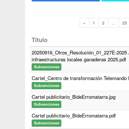
«
1
2
...
25
Título
20250916_Otros_Resolución_01_227E-2025 Ay
infraestructuras locales ganaderas 2025.pdf
Subvenciones
Cartel_Centro de transformación Telemando 
Subvenciones
Cartel publicitario_BideErromatarra.jpg
Subvenciones
Cartel publicitario_BideErromatarra.pdf
Subvenciones