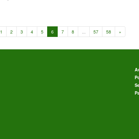
1
2
3
4
5
6
7
8
...
57
58
»
Av
Po
S
P