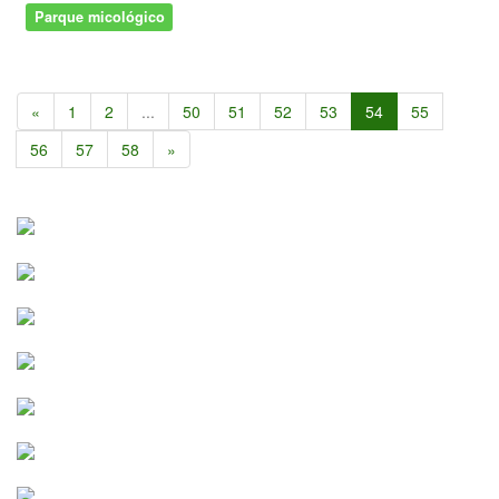
Parque micológico
«
1
2
...
50
51
52
53
54
55
56
57
58
»