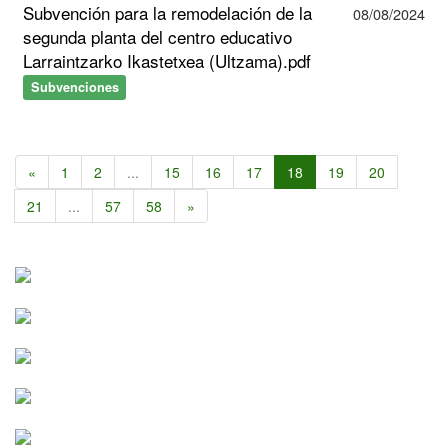
Subvención para la remodelación de la
08/08/2024
segunda planta del centro educativo
Larraintzarko Ikastetxea (Ultzama).pdf
Subvenciones
«
1
2
...
15
16
17
18
19
20
21
...
57
58
»