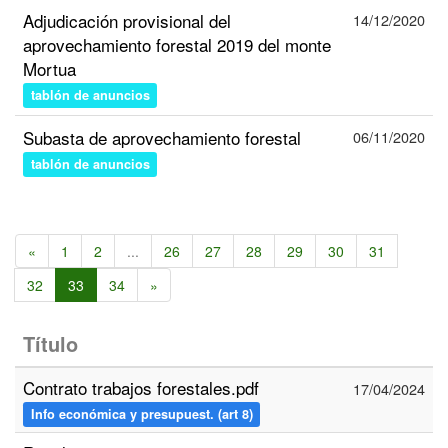
Adjudicación provisional del
14/12/2020
aprovechamiento forestal 2019 del monte
Mortua
tablón de anuncios
Subasta de aprovechamiento forestal
06/11/2020
tablón de anuncios
«
1
2
...
26
27
28
29
30
31
32
33
34
»
Título
Contrato trabajos forestales.pdf
17/04/2024
Info económica y presupuest. (art 8)