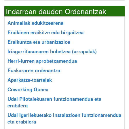
Indarrean dauden Ordenantzak
Animaliak edukitzearena
Eraikinen eraikitze edo birgaitzea
Eraikuntza eta urbanizazioa
Irisgarritasunaren hobetzea (arrapalak)
Herri-lurren aprobetxamendua
Euskararen ordenantza
Aparkatze-txartelak
Coworking Gunea
Udal Pilotalekuaren funtzionamendua eta
erabilera
Udal Igerilekuetako instalazioen funtzionamendua
eta erabilera