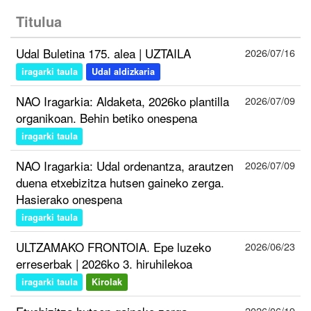
Titulua
Udal Buletina 175. alea | UZTAILA
2026/07/16
iragarki taula
Udal aldizkaria
NAO Iragarkia: Aldaketa, 2026ko plantilla
2026/07/09
organikoan. Behin betiko onespena
iragarki taula
NAO Iragarkia: Udal ordenantza, arautzen
2026/07/09
duena etxebizitza hutsen gaineko zerga.
Hasierako onespena
iragarki taula
ULTZAMAKO FRONTOIA. Epe luzeko
2026/06/23
erreserbak | 2026ko 3. hiruhilekoa
iragarki taula
Kirolak
2026/06/19