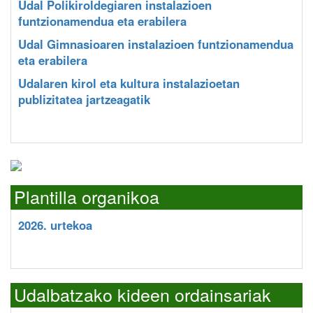
Udal Polikiroldegiaren instalazioen
funtzionamendua eta erabilera
Udal Gimnasioaren instalazioen funtzionamendua
eta erabilera
Udalaren kirol eta kultura instalazioetan
publizitatea jartzeagatik
Plantilla organikoa
2026. urtekoa
Udalbatzako kideen ordainsariak