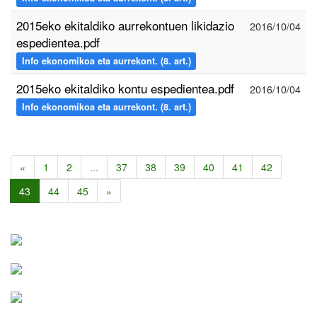
2015eko ekitaldiko aurrekontuen likidazio
2016/10/04
espedientea.pdf
Info ekonomikoa eta aurrekont. (8. art.)
2015eko ekitaldiko kontu espedientea.pdf
2016/10/04
Info ekonomikoa eta aurrekont. (8. art.)
«
1
2
...
37
38
39
40
41
42
43
44
45
»