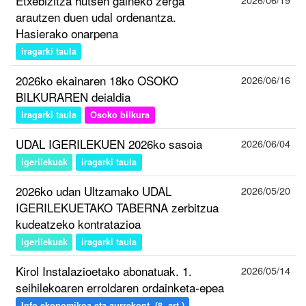
Etxebizitza hutsen gaineko zerga
arautzen duen udal ordenantza.
Hasierako onarpena
iragarki taula
2026ko ekainaren 18ko OSOKO
2026/06/16
BILKURAREN deialdia
iragarki taula
Osoko bilkura
UDAL IGERILEKUEN 2026ko sasoia
2026/06/04
igerilekuak
iragarki taula
2026ko udan Ultzamako UDAL
2026/05/20
IGERILEKUETAKO TABERNA zerbitzua
kudeatzeko kontratazioa
igerilekuak
iragarki taula
Kirol Instalazioetako abonatuak. 1.
2026/05/14
seihilekoaren erroldaren ordainketa-epea
Info ekonomikoa eta aurrekont. (8. art.)