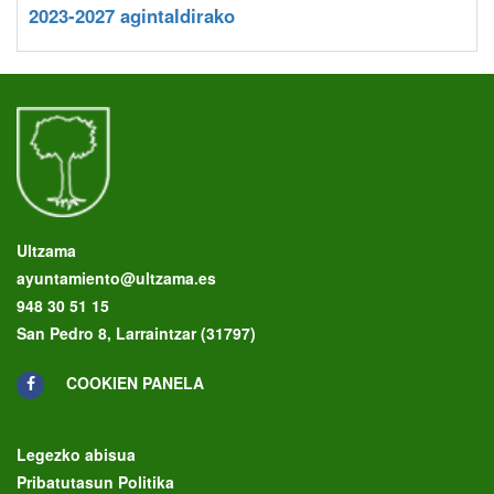
2023-2027 agintaldirako
Ultzama
ayuntamiento@ultzama.es
948 30 51 15
San Pedro 8, Larraintzar (31797)
COOKIEN PANELA
Legezko abisua
Pribatutasun Politika