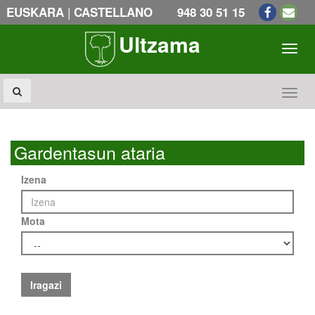
|
EUSKARA
CASTELLANO
948 30 51 15
Ultzama
Toogl
Toogl
Gardentasun ataria
Izena
Mota
Iragazi