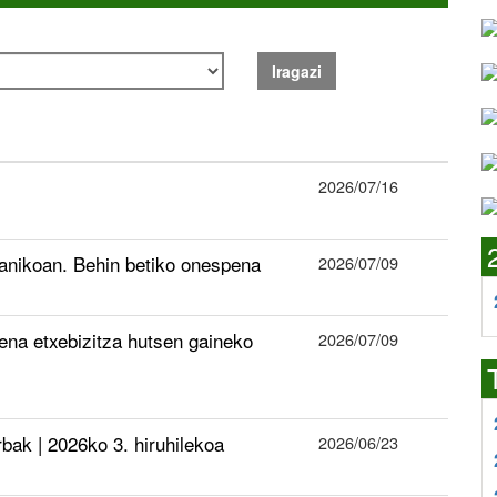
Iragazi
2026/07/16
ganikoan. Behin betiko onespena
2026/07/09
ena etxebizitza hutsen gaineko
2026/07/09
k | 2026ko 3. hiruhilekoa
2026/06/23