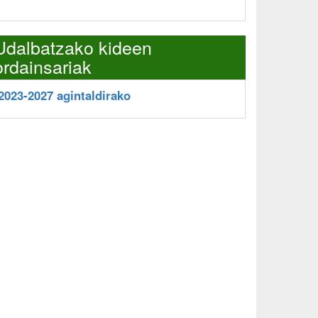
Udalbatzako kideen
ordainsariak
2023-2027 agintaldirako