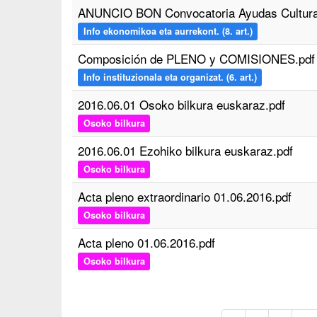
ANUNCIO BON Convocatoria Ayudas Cultural
Info ekonomikoa eta aurrekont. (8. art.)
Composición de PLENO y COMISIONES.pdf
Info instituzionala eta organizat. (6. art.)
2016.06.01 Osoko bilkura euskaraz.pdf
Osoko bilkura
2016.06.01 Ezohiko bilkura euskaraz.pdf
Osoko bilkura
Acta pleno extraordinario 01.06.2016.pdf
Osoko bilkura
Acta pleno 01.06.2016.pdf
Osoko bilkura