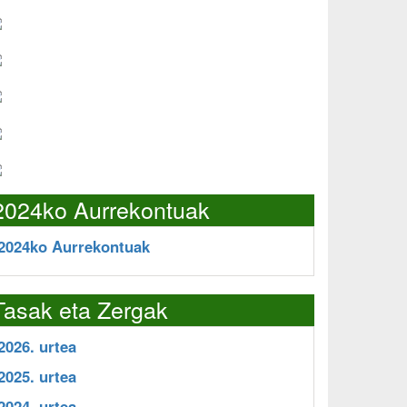
2024ko Aurrekontuak
2024ko Aurrekontuak
Tasak eta Zergak
2026. urtea
2025. urtea
2024. urtea