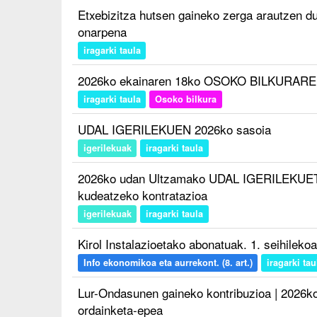
Etxebizitza hutsen gaineko zerga arautzen d
onarpena
iragarki taula
2026ko ekainaren 18ko OSOKO BILKURAREN
iragarki taula
Osoko bilkura
UDAL IGERILEKUEN 2026ko sasoia
igerilekuak
iragarki taula
2026ko udan Ultzamako UDAL IGERILEKUE
kudeatzeko kontratazioa
igerilekuak
iragarki taula
Kirol Instalazioetako abonatuak. 1. seihileko
Info ekonomikoa eta aurrekont. (8. art.)
iragarki tau
Lur-Ondasunen gaineko kontribuzioa | 2026ko 
ordainketa-epea