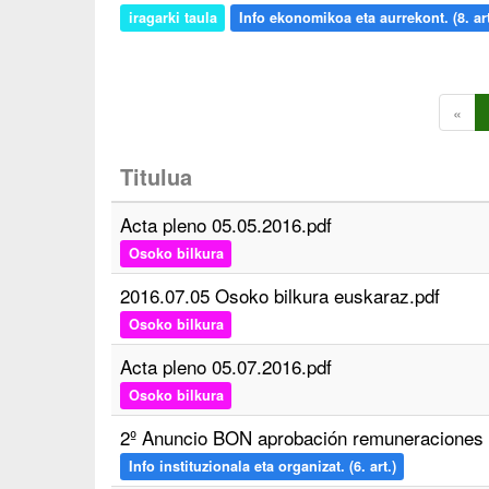
iragarki taula
Info ekonomikoa eta aurrekont. (8. art
«
Titulua
Acta pleno 05.05.2016.pdf
Osoko bilkura
2016.07.05 Osoko bilkura euskaraz.pdf
Osoko bilkura
Acta pleno 05.07.2016.pdf
Osoko bilkura
2º Anuncio BON aprobación remuneraciones
Info instituzionala eta organizat. (6. art.)