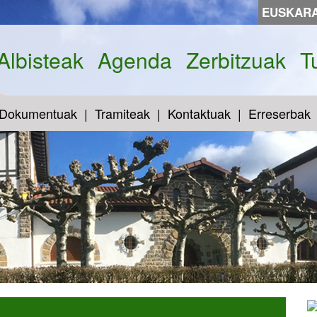
EUSKAR
Albisteak
Agenda
Zerbitzuak
T
Dokumentuak
Tramiteak
Kontaktuak
Erreserbak