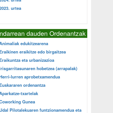
2023. urtea
Indarrean dauden Ordenantzak
Animaliak edukitzearena
Eraikinen eraikitze edo birgaitzea
Eraikuntza eta urbanizazioa
Irisgarritasunaren hobetzea (arrapalak)
Herri-lurren aprobetxamendua
Euskararen ordenantza
Aparkatze-txartelak
Coworking Gunea
Udal Pilotalekuaren funtzionamendua eta