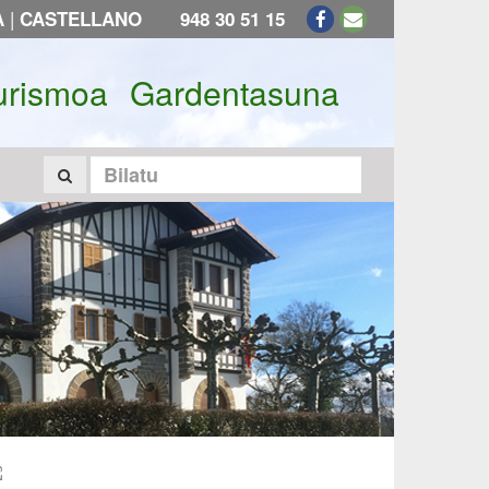
|
A
CASTELLANO
948 30 51 15
urismoa
Gardentasuna