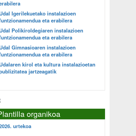
erabilera
Udal Igerilekuetako instalazioen
funtzionamendua eta erabilera
Udal Polikiroldegiaren instalazioen
funtzionamendua eta erabilera
Udal Gimnasioaren instalazioen
funtzionamendua eta erabilera
Udalaren kirol eta kultura instalazioetan
publizitatea jartzeagatik
Plantilla organikoa
2026. urtekoa