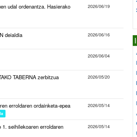
uen udal ordenantza. Hasierako
2026/06/19
 deialdia
2026/06/16
2026/06/04
TAKO TABERNA zerbitzua
2026/05/20
aren erroldaren ordainketa-epea
2026/05/14
la
1. seihilekoaren erroldaren
2026/05/14