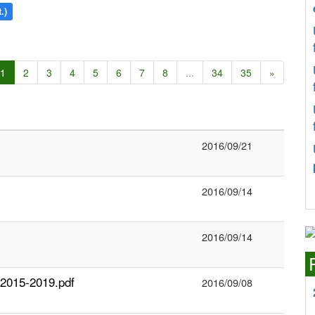
.)
1
2
3
4
5
6
7
8
...
34
35
»
2016/09/21
2016/09/14
2016/09/14
 2015-2019.pdf
2016/09/08