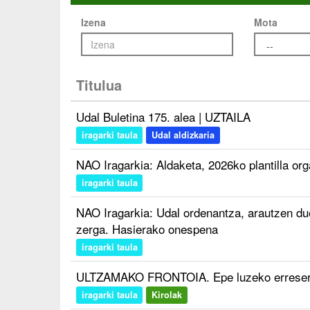
Izena
Mota
Titulua
Udal Buletina 175. alea | UZTAILA
iragarki taula
Udal aldizkaria
NAO Iragarkia: Aldaketa, 2026ko plantilla or
iragarki taula
NAO Iragarkia: Udal ordenantza, arautzen du
zerga. Hasierako onespena
iragarki taula
ULTZAMAKO FRONTOIA. Epe luzeko erreserba
iragarki taula
Kirolak