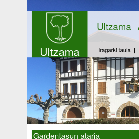
Ultzama
Ultzama
Iragarki taula
Gardentasun ataria