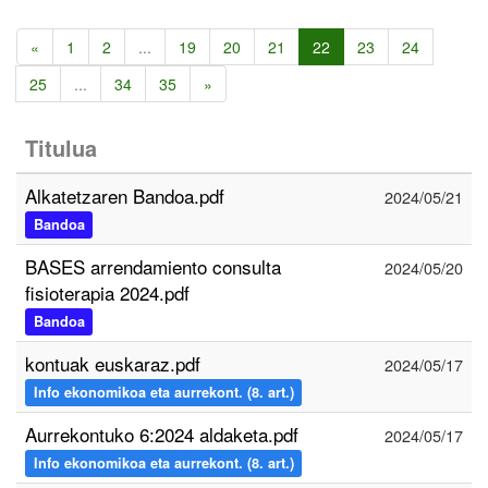
«
1
2
...
19
20
21
22
23
24
25
...
34
35
»
Titulua
Alkatetzaren Bandoa.pdf
2024/05/21
Bandoa
BASES arrendamiento consulta
2024/05/20
fisioterapia 2024.pdf
Bandoa
kontuak euskaraz.pdf
2024/05/17
Info ekonomikoa eta aurrekont. (8. art.)
Aurrekontuko 6:2024 aldaketa.pdf
2024/05/17
Info ekonomikoa eta aurrekont. (8. art.)