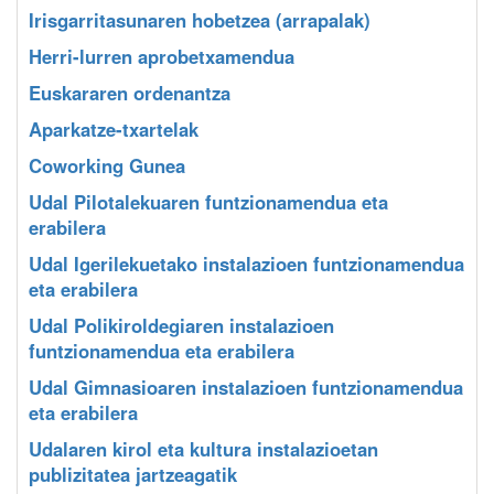
Irisgarritasunaren hobetzea (arrapalak)
Herri-lurren aprobetxamendua
Euskararen ordenantza
Aparkatze-txartelak
Coworking Gunea
Udal Pilotalekuaren funtzionamendua eta
erabilera
Udal Igerilekuetako instalazioen funtzionamendua
eta erabilera
Udal Polikiroldegiaren instalazioen
funtzionamendua eta erabilera
Udal Gimnasioaren instalazioen funtzionamendua
eta erabilera
Udalaren kirol eta kultura instalazioetan
publizitatea jartzeagatik