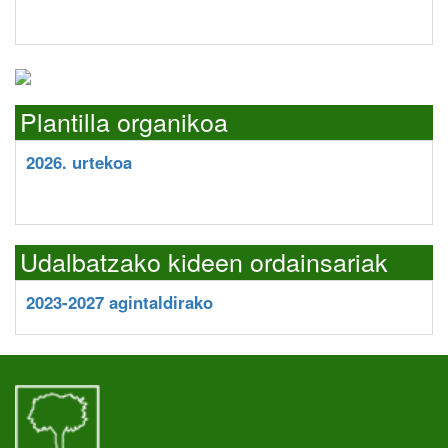
Plantilla organikoa
2026. urtekoa
Udalbatzako kideen ordainsariak
2023-2027 agintaldirako