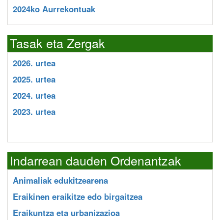
2024ko Aurrekontuak
Tasak eta Zergak
2026. urtea
2025. urtea
2024. urtea
2023. urtea
Indarrean dauden Ordenantzak
Animaliak edukitzearena
Eraikinen eraikitze edo birgaitzea
Eraikuntza eta urbanizazioa