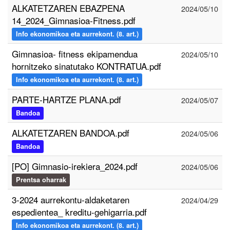
ALKATETZAREN EBAZPENA
2024/05/10
14_2024_Gimnasioa-Fitness.pdf
Info ekonomikoa eta aurrekont. (8. art.)
Gimnasioa- fitness ekipamendua
2024/05/10
hornitzeko sinatutako KONTRATUA.pdf
Info ekonomikoa eta aurrekont. (8. art.)
PARTE-HARTZE PLANA.pdf
2024/05/07
Bandoa
ALKATETZAREN BANDOA.pdf
2024/05/06
Bandoa
[PO] Gimnasio-irekiera_2024.pdf
2024/05/06
Prentsa oharrak
3-2024 aurrekontu-aldaketaren
2024/04/29
espedientea_ kreditu-gehigarria.pdf
Info ekonomikoa eta aurrekont. (8. art.)