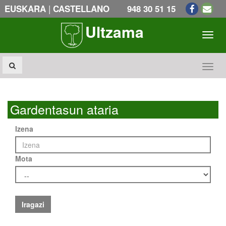
|
EUSKARA
CASTELLANO
948 30 51 15
Ultzama
Toogl
Toogl
Gardentasun ataria
Izena
Mota
Iragazi