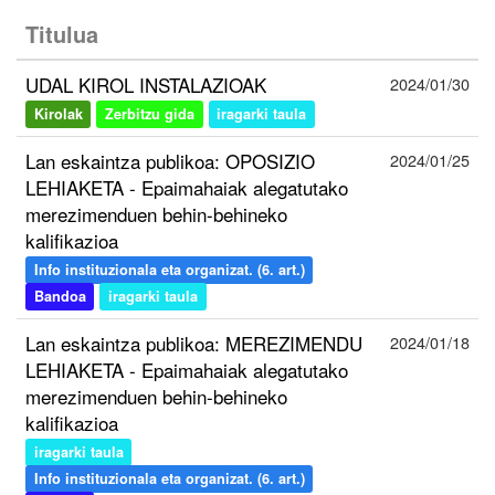
Titulua
UDAL KIROL INSTALAZIOAK
2024/01/30
Kirolak
Zerbitzu gida
iragarki taula
Lan eskaintza publikoa: OPOSIZIO
2024/01/25
LEHIAKETA - Epaimahaiak alegatutako
merezimenduen behin-behineko
kalifikazioa
Info instituzionala eta organizat. (6. art.)
Bandoa
iragarki taula
Lan eskaintza publikoa: MEREZIMENDU
2024/01/18
LEHIAKETA - Epaimahaiak alegatutako
merezimenduen behin-behineko
kalifikazioa
iragarki taula
Info instituzionala eta organizat. (6. art.)