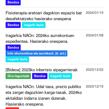
Bandoa
Fisioterapia-aretoari dagokion espazio bat
2024/01/15
desafektatzeko hasierako onespena
Bandoa
iragarki taula
Iragarkia NAOn: 2024ko aurrekontuen
2024/01/08
espedientea. Hasierako onespena.
Bandoa
Info ekonomikoa eta aurrekont. (8. art.)
iragarki taula
[Bideoa] 2023ko inbertsio aipagarrienak
2023/12/22
Diru-laguntzak
Bandoa
iragarki taula
Iragarkia NAOn: Udal tasa, prezio publiko
2023/12/15
eta zergei dagozkien karga-tasak, 2024ko
ekitaldian indarra izanen dutenak.
Hasierako onespena.