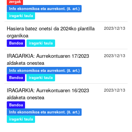
zergak
Info ekonomikoa eta aurrekont. (8. art.)
iragarki taula
Hasiera batez onetsi da 2024ko plantilla
2023/12/13
organikoa
Bandoa
iragarki taula
IRAGARKIA: Aurrekontuaren 17/2023
2023/12/13
aldaketa onestea
Info ekonomikoa eta aurrekont. (8. art.)
Bandoa
iragarki taula
IRAGARKIA: Aurrekontuaren 16/2023
2023/12/13
aldaketa onestea
Bandoa
Info ekonomikoa eta aurrekont. (8. art.)
iragarki taula