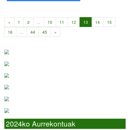
«
1
2
...
10
11
12
13
14
15
16
...
44
45
»
2024ko Aurrekontuak