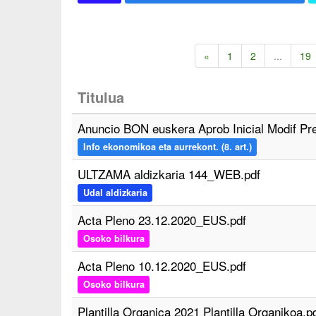
«
1
2
...
19
Titulua
Anuncio BON euskera Aprob Inicial Modif Pr
Info ekonomikoa eta aurrekont. (8. art.)
ULTZAMA aldizkaria 144_WEB.pdf
Udal aldizkaria
Acta Pleno 23.12.2020_EUS.pdf
Osoko bilkura
Acta Pleno 10.12.2020_EUS.pdf
Osoko bilkura
Plantilla Organica 2021 Plantilla Organikoa.p