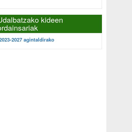
Udalbatzako kideen
ordainsariak
2023-2027 agintaldirako