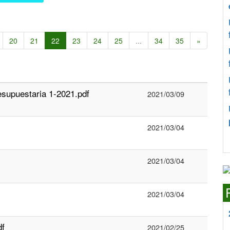
20
21
22
23
24
25
...
34
35
»
esupuestaria 1-2021.pdf
2021/03/09
2021/03/04
2021/03/04
2021/03/04
df
2021/02/25