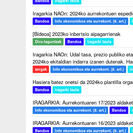
Bandoa
iragarki taula
Iragarkia NAOn: 2024ko aurrekontuen espedi
Bandoa
Info ekonomikoa eta aurrekont. (8. art.)
[Bideoa] 2023ko inbertsio aipagarrienak
Diru-laguntzak
Bandoa
iragarki taula
Iragarkia NAOn: Udal tasa, prezio publiko et
2024ko ekitaldian indarra izanen dutenak. H
zergak
Info ekonomikoa eta aurrekont. (8. art.)
i
Hasiera batez onetsi da 2024ko plantilla org
Bandoa
iragarki taula
IRAGARKIA: Aurrekontuaren 17/2023 aldaket
Info ekonomikoa eta aurrekont. (8. art.)
Bandoa
IRAGARKIA: Aurrekontuaren 16/2023 aldaket
Bandoa
Info ekonomikoa eta aurrekont. (8. art.)