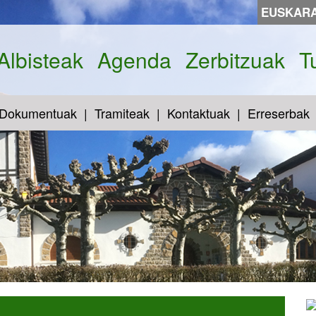
EUSKAR
Albisteak
Agenda
Zerbitzuak
T
Dokumentuak
Tramiteak
Kontaktuak
Erreserbak