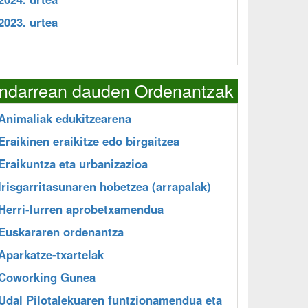
2023. urtea
Indarrean dauden Ordenantzak
Animaliak edukitzearena
Eraikinen eraikitze edo birgaitzea
Eraikuntza eta urbanizazioa
Irisgarritasunaren hobetzea (arrapalak)
Herri-lurren aprobetxamendua
Euskararen ordenantza
Aparkatze-txartelak
Coworking Gunea
Udal Pilotalekuaren funtzionamendua eta