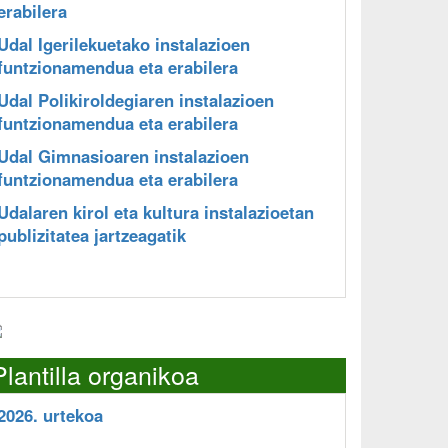
erabilera
Udal Igerilekuetako instalazioen
funtzionamendua eta erabilera
Udal Polikiroldegiaren instalazioen
funtzionamendua eta erabilera
Udal Gimnasioaren instalazioen
funtzionamendua eta erabilera
Udalaren kirol eta kultura instalazioetan
publizitatea jartzeagatik
Plantilla organikoa
2026. urtekoa