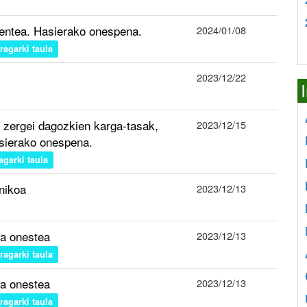
entea. Hasierako onespena.
2024/01/08
iragarki taula
2023/12/22
a zergei dagozkien karga-tasak,
2023/12/15
asierako onespena.
ragarki taula
anikoa
2023/12/13
a onestea
2023/12/13
iragarki taula
a onestea
2023/12/13
iragarki taula