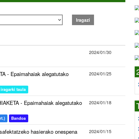
Iragazi
2024/01/30
A - Epaimahaiak alegatutako
2024/01/25
iragarki taula
IAKETA - Epaimahaiak alegatutako
2024/01/18
t.)
Bandoa
desafektatzeko hasierako onespena
2024/01/15