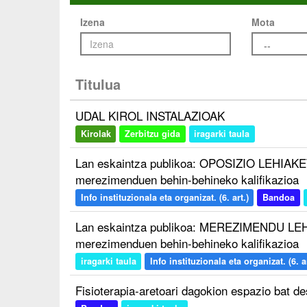
Izena
Mota
Titulua
UDAL KIROL INSTALAZIOAK
Kirolak
Zerbitzu gida
iragarki taula
Lan eskaintza publikoa: OPOSIZIO LEHIAKET
merezimenduen behin-behineko kalifikazioa
Info instituzionala eta organizat. (6. art.)
Bandoa
Lan eskaintza publikoa: MEREZIMENDU LEH
merezimenduen behin-behineko kalifikazioa
iragarki taula
Info instituzionala eta organizat. (6. ar
Fisioterapia-aretoari dagokion espazio bat 