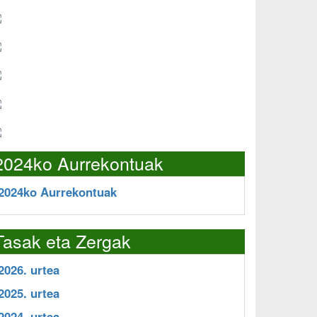
2024ko Aurrekontuak
2024ko Aurrekontuak
Tasak eta Zergak
2026. urtea
2025. urtea
2024. urtea