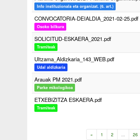
Info instituzionala eta organizat. (6. art.)
CONVOCATORIA-DEIALDIA_2021-02-25.pdf
Osoko bilkura
SOLICITUD-ESKAERA_2021.pdf
Tramiteak
Ultzama_Aldizkaria_143_WEB.pdf
Udal aldizkaria
Arauak PM 2021.pdf
Parke mikologikoa
ETXEBIZITZA ESKAERA.pdf
Tramiteak
«
1
2
...
26