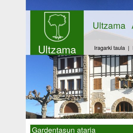
Ultzama
Ultzama
Iragarki taula
Gardentasun ataria