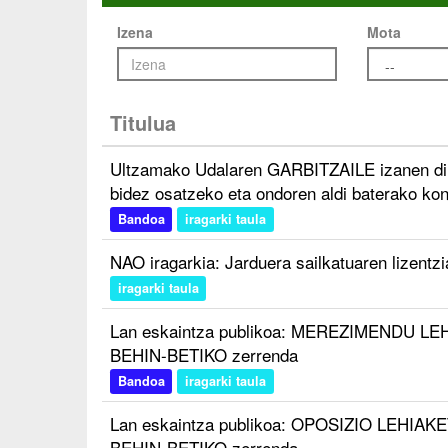
Izena
Mota
Titulua
Ultzamako Udalaren GARBITZAILE izanen dir
bidez osatzeko eta ondoren aldi baterako kon
Bandoa
iragarki taula
NAO iragarkia: Jarduera sailkatuaren lizentzi
iragarki taula
Lan eskaintza publikoa: MEREZIMENDU LEHI
BEHIN-BETIKO zerrenda
Bandoa
iragarki taula
Lan eskaintza publikoa: OPOSIZIO LEHIAKET
BEHIN-BETIKO zerrenda