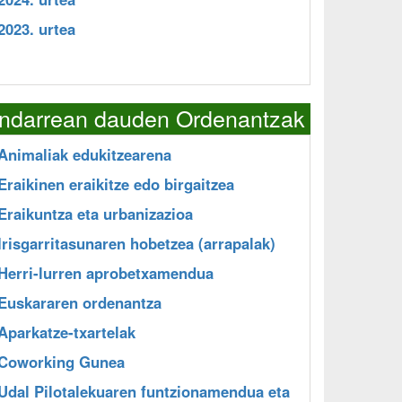
2023. urtea
Indarrean dauden Ordenantzak
Animaliak edukitzearena
Eraikinen eraikitze edo birgaitzea
Eraikuntza eta urbanizazioa
Irisgarritasunaren hobetzea (arrapalak)
Herri-lurren aprobetxamendua
Euskararen ordenantza
Aparkatze-txartelak
Coworking Gunea
Udal Pilotalekuaren funtzionamendua eta