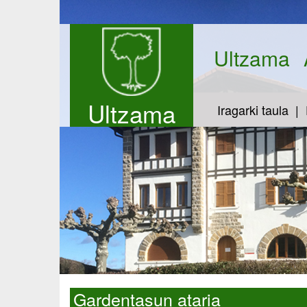
Ultzama
Ultzama
Iragarki taula
Gardentasun ataria