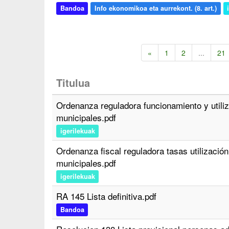
Bandoa
Info ekonomikoa eta aurrekont. (8. art.)
«
1
2
...
21
Titulua
Ordenanza reguladora funcionamiento y utiliza
municipales.pdf
igerilekuak
Ordenanza fiscal reguladora tasas utilización
municipales.pdf
igerilekuak
RA 145 Lista definitiva.pdf
Bandoa