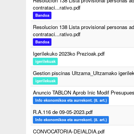
Resolucion 138 Lista provisional personas ad
contrataci...rativo.pdf
Bandoa
Resolucion 138 Lista provisional personas ad
contrataci...rativo.pdf
Bandoa
Igerilekuko 2023ko Prezioak.pdf
igerilekuak
Gestion piscinas Ultzama_Ultzamako igerile
igerilekuak
Anuncio TABLON Aprob Inic Modif Presupuest
Info ekonomikoa eta aurrekont. (8. art.)
R.A.116 de 09-05-2023.pdf
Info ekonomikoa eta aurrekont. (8. art.)
CONVOCATORIA-DEIALDIA.pdf