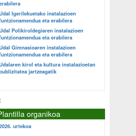
erabilera
Udal Igerilekuetako instalazioen
funtzionamendua eta erabilera
Udal Polikiroldegiaren instalazioen
funtzionamendua eta erabilera
Udal Gimnasioaren instalazioen
funtzionamendua eta erabilera
Udalaren kirol eta kultura instalazioetan
publizitatea jartzeagatik
Plantilla organikoa
2026. urtekoa