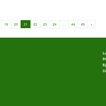
19
20
21
22
23
24
...
44
45
»
L
Pr
E
C