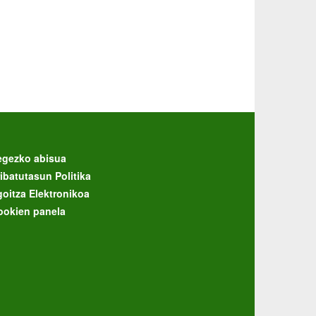
egezko abisua
ibatutasun Politika
goitza Elektronikoa
ookien panela