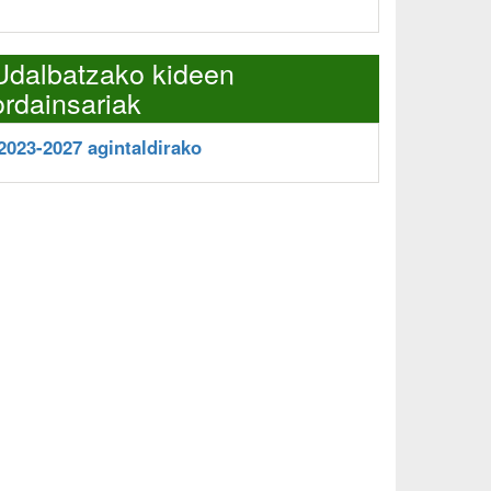
Udalbatzako kideen
ordainsariak
2023-2027 agintaldirako