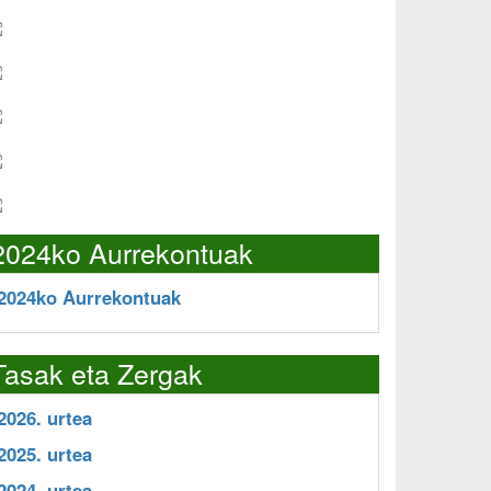
2024ko Aurrekontuak
2024ko Aurrekontuak
Tasak eta Zergak
2026. urtea
2025. urtea
2024. urtea