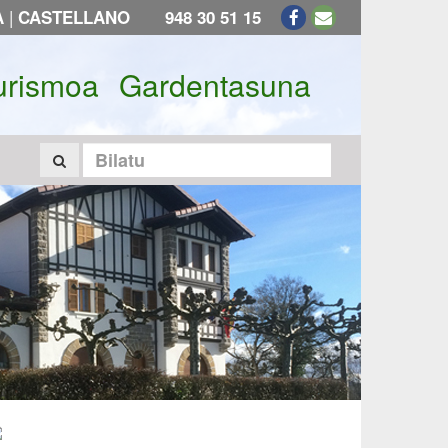
|
A
CASTELLANO
948 30 51 15
urismoa
Gardentasuna