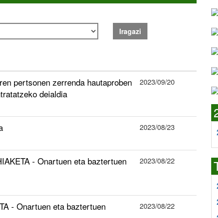
Iragazi
en pertsonen zerrenda hautaproben
2023/09/20
tratatzeko deialdia
a
2023/08/23
AKETA - Onartuen eta baztertuen
2023/08/22
A - Onartuen eta baztertuen
2023/08/22