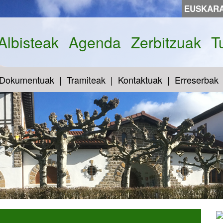
EUSKAR
Albisteak
Agenda
Zerbitzuak
T
Dokumentuak
Tramiteak
Kontaktuak
Erreserbak