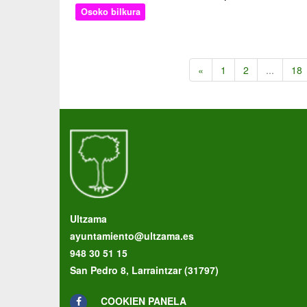
Osoko bilkura
«
1
2
...
18
Ultzama
ayuntamiento@ultzama.es
948 30 51 15
San Pedro 8, Larraintzar (31797)
COOKIEN PANELA