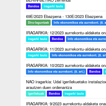
Bandoa
iragarki taula
69E/2023 Ebazpena - 130E/2023 Ebazpena
Diru-laguntzak
Info ekonomikoa eta aurrekont. (8. ar
IRAGARKIA: 12/2023 aurrekontu-aldaketa on
iragarki taula
Bandoa
Info ekonomikoa eta aurreko
IRAGARKIA: 11/2023 aurrekontu-aldaketa on
iragarki taula
Info ekonomikoa eta aurrekont. (8. art
IRAGARKIA: 10/2023 aurrekontu-aldaketa on
Info ekonomikoa eta aurrekont. (8. art.)
Bandoa
NAO iragarkia: Udal igerilekuetako instalazi
arautzen duen ordenantza
igerilekuak
Bandoa
iragarki taula
IRAGARKIA: 9/2023 aurrekontu-aldaketa ona