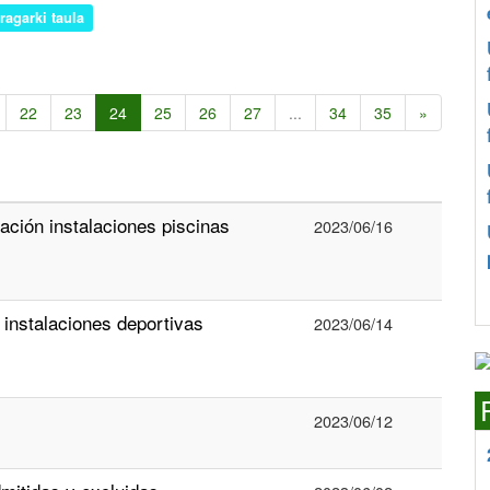
iragarki taula
22
23
24
25
26
27
...
34
35
»
ción instalaciones piscinas
2023/06/16
 instalaciones deportivas
2023/06/14
2023/06/12