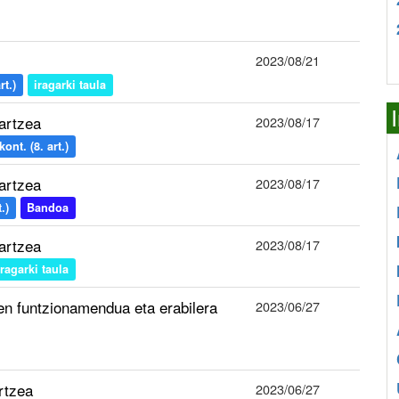
2023/08/21
t.)
iragarki taula
artzea
2023/08/17
nt. (8. art.)
artzea
2023/08/17
.)
Bandoa
artzea
2023/08/17
iragarki taula
oen funtzionamendua eta erabilera
2023/06/27
rtzea
2023/06/27