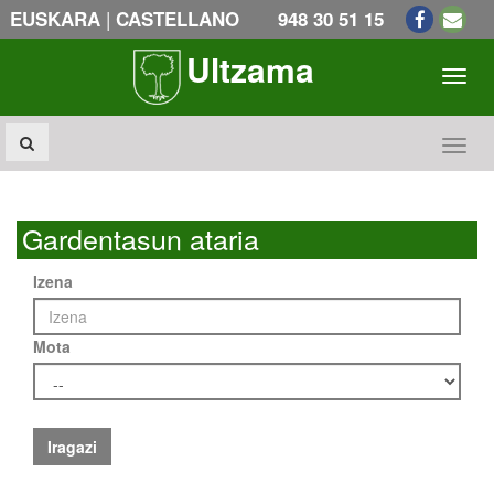
|
EUSKARA
CASTELLANO
948 30 51 15
Ultzama
Toogl
Toogl
Gardentasun ataria
Izena
Mota
Iragazi