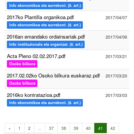
Info ekonomikoa eta aurrekont. (8. art.)
2017ko Plantilla organikoa.pdf
2017/04/07
Info ekonomikoa eta aurrekont. (8. art.)
2016an emandako ordainsariak.pdf
2017/04/06
Info instituzionala eta organizat. (6. art.)
Acta Pleno 02.02.2017.pdf
2017/03/21
Osoko bilkura
2017.02.02ko Osoko bilkura euskaraz.pdf
2017/03/20
Osoko bilkura
2016ko kontratazioa.pdf
2017/03/03
Info ekonomikoa eta aurrekont. (8. art.)
«
1
2
...
37
38
39
40
41
42