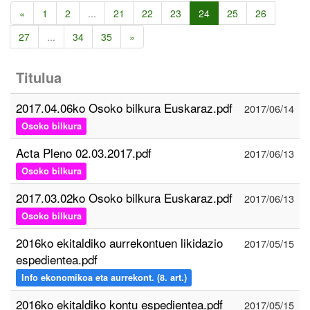
«
1
2
...
21
22
23
24
25
26
27
...
34
35
»
Titulua
2017.04.06ko Osoko bilkura Euskaraz.pdf
2017/06/14
Osoko bilkura
Acta Pleno 02.03.2017.pdf
2017/06/13
Osoko bilkura
2017.03.02ko Osoko bilkura Euskaraz.pdf
2017/06/13
Osoko bilkura
2016ko ekitaldiko aurrekontuen likidazio
2017/05/15
espedientea.pdf
Info ekonomikoa eta aurrekont. (8. art.)
2016ko ekitaldiko kontu espedientea.pdf
2017/05/15