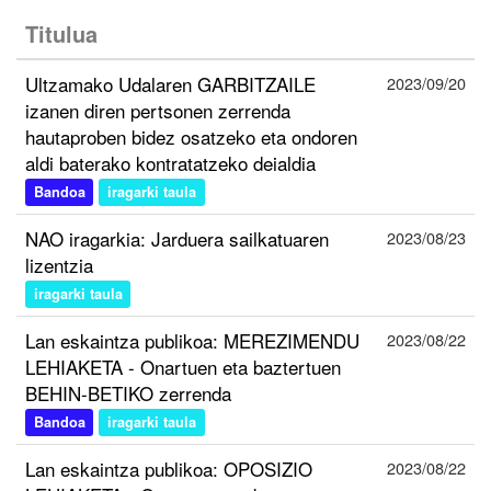
Titulua
Ultzamako Udalaren GARBITZAILE
2023/09/20
izanen diren pertsonen zerrenda
hautaproben bidez osatzeko eta ondoren
aldi baterako kontratatzeko deialdia
Bandoa
iragarki taula
NAO iragarkia: Jarduera sailkatuaren
2023/08/23
lizentzia
iragarki taula
Lan eskaintza publikoa: MEREZIMENDU
2023/08/22
LEHIAKETA - Onartuen eta baztertuen
BEHIN-BETIKO zerrenda
Bandoa
iragarki taula
Lan eskaintza publikoa: OPOSIZIO
2023/08/22