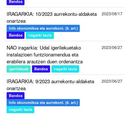
Bandoa
IRAGARKIA: 10/2023 aurrekontu-aldaketa
2023/08/17
onartzea
Info ekonomikoa eta aurrekont. (8. art.)
Bandoa
iragarki taula
NAO iragarkia: Udal igerilekuetako
2023/06/27
instalazioen funtzionamendua eta
erabilera arautzen duen ordenantza
igerilekuak
Bandoa
iragarki taula
IRAGARKIA: 9/2023 aurrekontu-aldaketa
2023/06/27
onartzea
Bandoa
Info ekonomikoa eta aurrekont. (8. art.)
iragarki taula