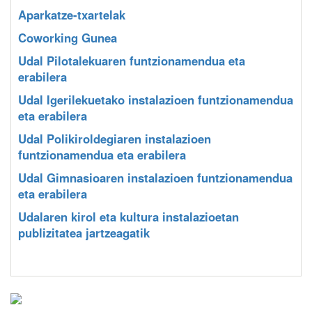
Aparkatze-txartelak
Coworking Gunea
Udal Pilotalekuaren funtzionamendua eta
erabilera
Udal Igerilekuetako instalazioen funtzionamendua
eta erabilera
Udal Polikiroldegiaren instalazioen
funtzionamendua eta erabilera
Udal Gimnasioaren instalazioen funtzionamendua
eta erabilera
Udalaren kirol eta kultura instalazioetan
publizitatea jartzeagatik