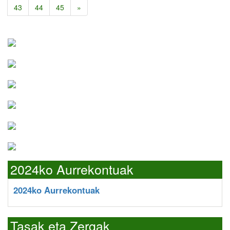
43
44
45
»
2024ko Aurrekontuak
2024ko Aurrekontuak
Tasak eta Zergak