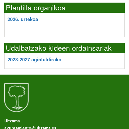
Plantilla organikoa
2026. urtekoa
Udalbatzako kideen ordainsariak
2023-2027 agintaldirako
Ultzama
ayuntamiento@ultzama.es