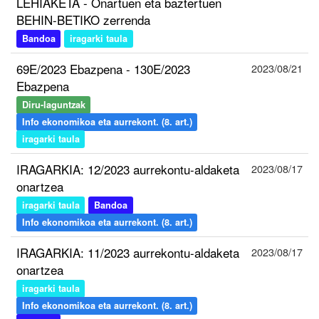
LEHIAKETA - Onartuen eta baztertuen
BEHIN-BETIKO zerrenda
Bandoa
iragarki taula
69E/2023 Ebazpena - 130E/2023
2023/08/21
Ebazpena
Diru-laguntzak
Info ekonomikoa eta aurrekont. (8. art.)
iragarki taula
IRAGARKIA: 12/2023 aurrekontu-aldaketa
2023/08/17
onartzea
iragarki taula
Bandoa
Info ekonomikoa eta aurrekont. (8. art.)
IRAGARKIA: 11/2023 aurrekontu-aldaketa
2023/08/17
onartzea
iragarki taula
Info ekonomikoa eta aurrekont. (8. art.)