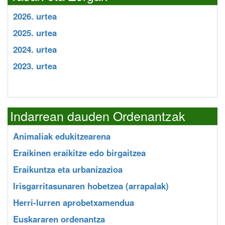
2026. urtea
2025. urtea
2024. urtea
2023. urtea
Indarrean dauden Ordenantzak
Animaliak edukitzearena
Eraikinen eraikitze edo birgaitzea
Eraikuntza eta urbanizazioa
Irisgarritasunaren hobetzea (arrapalak)
Herri-lurren aprobetxamendua
Euskararen ordenantza