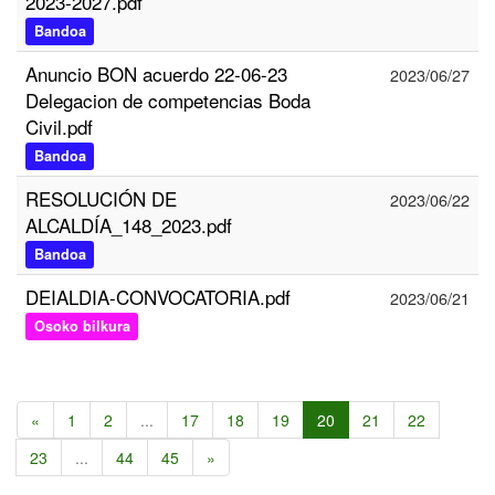
2023-2027.pdf
Bandoa
Anuncio BON acuerdo 22-06-23
2023/06/27
Delegacion de competencias Boda
Civil.pdf
Bandoa
RESOLUCIÓN DE
2023/06/22
ALCALDÍA_148_2023.pdf
Bandoa
DEIALDIA-CONVOCATORIA.pdf
2023/06/21
Osoko bilkura
«
1
2
...
17
18
19
20
21
22
23
...
44
45
»