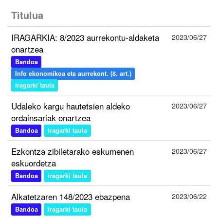
Titulua
IRAGARKIA: 8/2023 aurrekontu-aldaketa
2023/06/27
onartzea
Bandoa
Info ekonomikoa eta aurrekont. (8. art.)
iragarki taula
Udaleko kargu hautetsien aldeko
2023/06/27
ordainsariak onartzea
Bandoa
iragarki taula
Ezkontza zibiletarako eskumenen
2023/06/27
eskuordetza
Bandoa
iragarki taula
Alkatetzaren 148/2023 ebazpena
2023/06/22
Bandoa
iragarki taula