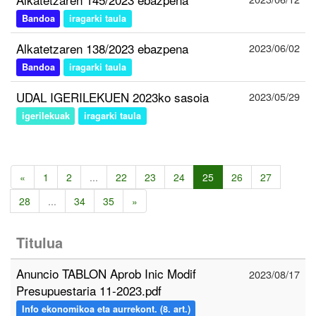
Bandoa
iragarki taula
Alkatetzaren 138/2023 ebazpena
2023/06/02
Bandoa
iragarki taula
UDAL IGERILEKUEN 2023ko sasoia
2023/05/29
igerilekuak
iragarki taula
«
1
2
...
22
23
24
25
26
27
28
...
34
35
»
Titulua
Anuncio TABLON Aprob Inic Modif
2023/08/17
Presupuestaria 11-2023.pdf
Info ekonomikoa eta aurrekont. (8. art.)