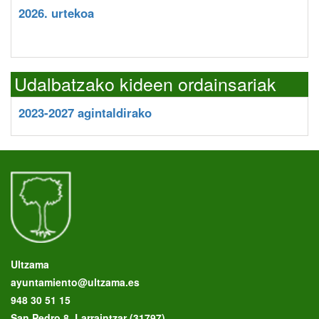
2026. urtekoa
Udalbatzako kideen ordainsariak
2023-2027 agintaldirako
Ultzama
ayuntamiento@ultzama.es
948 30 51 15
San Pedro 8, Larraintzar (31797)