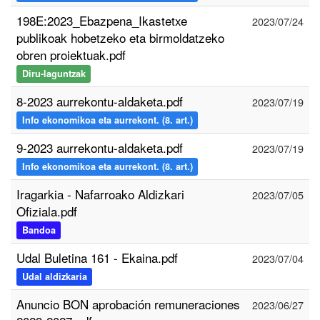
198E:2023_Ebazpena_Ikastetxe
2023/07/24
publikoak hobetzeko eta birmoldatzeko
obren proiektuak.pdf
Diru-laguntzak
8-2023 aurrekontu-aldaketa.pdf
2023/07/19
Info ekonomikoa eta aurrekont. (8. art.)
9-2023 aurrekontu-aldaketa.pdf
2023/07/19
Info ekonomikoa eta aurrekont. (8. art.)
Iragarkia - Nafarroako Aldizkari
2023/07/05
Ofiziala.pdf
Bandoa
Udal Buletina 161 - Ekaina.pdf
2023/07/04
Udal aldizkaria
Anuncio BON aprobación remuneraciones
2023/06/27