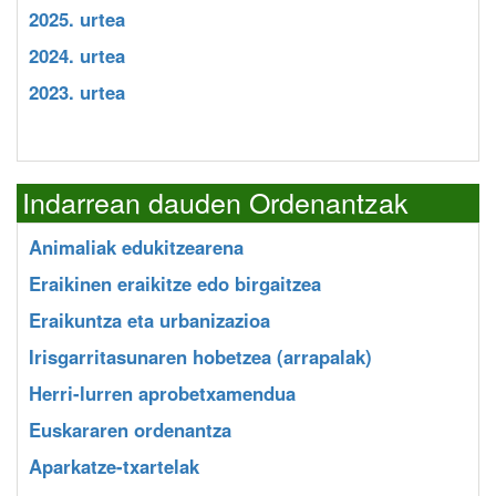
2025. urtea
2024. urtea
2023. urtea
Indarrean dauden Ordenantzak
Animaliak edukitzearena
Eraikinen eraikitze edo birgaitzea
Eraikuntza eta urbanizazioa
Irisgarritasunaren hobetzea (arrapalak)
Herri-lurren aprobetxamendua
Euskararen ordenantza
Aparkatze-txartelak