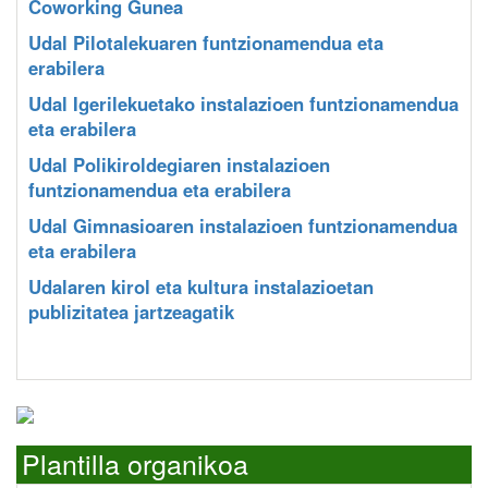
Coworking Gunea
Udal Pilotalekuaren funtzionamendua eta
erabilera
Udal Igerilekuetako instalazioen funtzionamendua
eta erabilera
Udal Polikiroldegiaren instalazioen
funtzionamendua eta erabilera
Udal Gimnasioaren instalazioen funtzionamendua
eta erabilera
Udalaren kirol eta kultura instalazioetan
publizitatea jartzeagatik
Plantilla organikoa