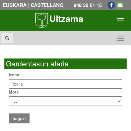
|
EUSKARA
CASTELLANO
948 30 51 15
Ultzama
Toogl
Toogl
Gardentasun ataria
Izena
Mota
Iragazi