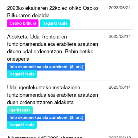
2023ko ekainaren 22ko ez ohiko Osoko
2023/06/21
Bilkuraren deialdia
Osoko bilkura
iragarki taula
Aldaketa, Udal frontoiaren
2023/06/14
funtzionamendua eta erabilera arautzen
dituen udal ordenantzan. Behin betiko
onespena
Info ekonomikoa eta aurrekont. (8. art.)
iragarki taula
Udal igerilekuetako instalazioen
2023/06/14
funtzionamendua eta erabilera arautzen
duen ordenantzaren aldaketa
igerilekuak
Info ekonomikoa eta aurrekont. (8. art.)
iragarki taula
Alkatetzaren 145/2023 ebazpena
2023/06/12