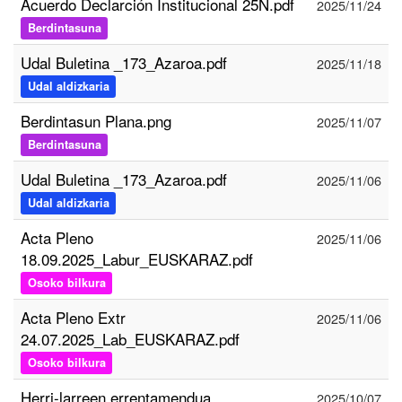
Acuerdo Declarción Institucional 25N.pdf
2025/11/24
Berdintasuna
Udal Buletina _173_Azaroa.pdf
2025/11/18
Udal aldizkaria
Berdintasun Plana.png
2025/11/07
Berdintasuna
Udal Buletina _173_Azaroa.pdf
2025/11/06
Udal aldizkaria
Acta Pleno
2025/11/06
18.09.2025_Labur_EUSKARAZ.pdf
Osoko bilkura
Acta Pleno Extr
2025/11/06
24.07.2025_Lab_EUSKARAZ.pdf
Osoko bilkura
Herri-larreen errentamendua
2025/10/07