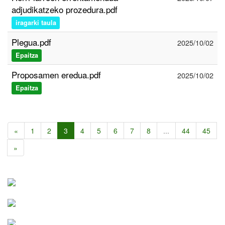
adjudikatzeko prozedura.pdf
iragarki taula
Plegua.pdf
2025/10/02
Epaitza
Proposamen eredua.pdf
2025/10/02
Epaitza
«
1
2
3
4
5
6
7
8
...
44
45
»