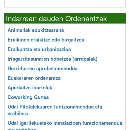
Indarrean dauden Ordenantzak
Animaliak edukitzearena
Eraikinen eraikitze edo birgaitzea
Eraikuntza eta urbanizazioa
Irisgarritasunaren hobetzea (arrapalak)
Herri-lurren aprobetxamendua
Euskararen ordenantza
Aparkatze-txartelak
Coworking Gunea
Udal Pilotalekuaren funtzionamendua eta
erabilera
Udal Igerilekuetako instalazioen funtzionamendua
eta erabilera