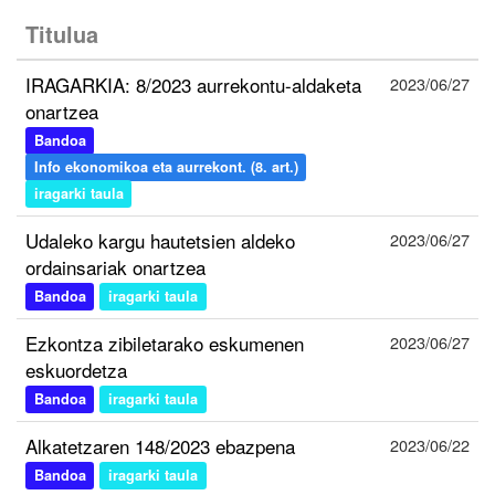
Titulua
IRAGARKIA: 8/2023 aurrekontu-aldaketa
2023/06/27
onartzea
Bandoa
Info ekonomikoa eta aurrekont. (8. art.)
iragarki taula
Udaleko kargu hautetsien aldeko
2023/06/27
ordainsariak onartzea
Bandoa
iragarki taula
Ezkontza zibiletarako eskumenen
2023/06/27
eskuordetza
Bandoa
iragarki taula
Alkatetzaren 148/2023 ebazpena
2023/06/22
Bandoa
iragarki taula