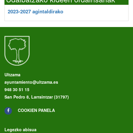
2023-2027 agintaldirako
Ultzama
ayuntamiento@ultzama.es
948 30 51 15
San Pedro 8, Larraintzar (31797)
COOKIEN PANELA
Legezko abisua