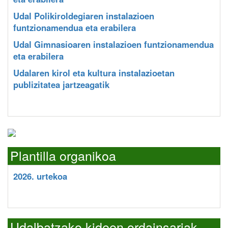
Udal Polikiroldegiaren instalazioen
funtzionamendua eta erabilera
Udal Gimnasioaren instalazioen funtzionamendua
eta erabilera
Udalaren kirol eta kultura instalazioetan
publizitatea jartzeagatik
Plantilla organikoa
2026. urtekoa
Udalbatzako kideen ordainsariak