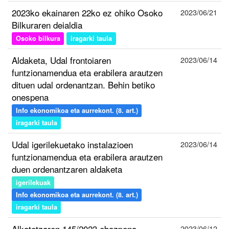
2023ko ekainaren 22ko ez ohiko Osoko
2023/06/21
Bilkuraren deialdia
Osoko bilkura
iragarki taula
Aldaketa, Udal frontoiaren
2023/06/14
funtzionamendua eta erabilera arautzen
dituen udal ordenantzan. Behin betiko
onespena
Info ekonomikoa eta aurrekont. (8. art.)
iragarki taula
Udal igerilekuetako instalazioen
2023/06/14
funtzionamendua eta erabilera arautzen
duen ordenantzaren aldaketa
igerilekuak
Info ekonomikoa eta aurrekont. (8. art.)
iragarki taula
Alkatetzaren 145/2023 ebazpena
2023/06/12