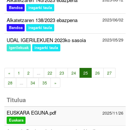
Bandoa
iragarki taula
Alkatetzaren 138/2023 ebazpena
2023/06/02
Bandoa
iragarki taula
UDAL IGERILEKUEN 2023ko sasoia
2023/05/29
igerilekuak
iragarki taula
«
1
2
...
22
23
24
25
26
27
28
...
34
35
»
Titulua
EUSKARA EGUNA.pdf
2025/11/26
Euskara