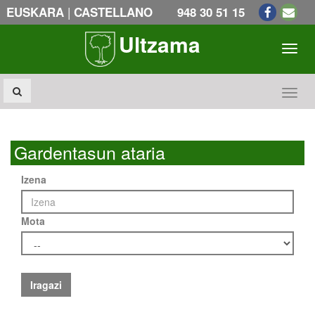
|
EUSKARA
CASTELLANO
948 30 51 15
Ultzama
Toogl
Toogl
Gardentasun ataria
Izena
Mota
Iragazi