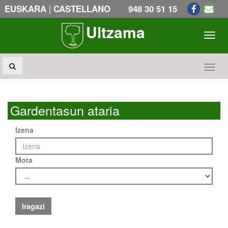
|
EUSKARA
CASTELLANO
948 30 51 15
Ultzama
Toogl
Toogl
Gardentasun ataria
Izena
Mota
Iragazi