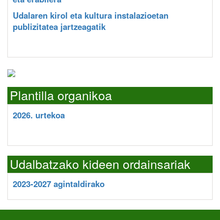
Udalaren kirol eta kultura instalazioetan
publizitatea jartzeagatik
Plantilla organikoa
2026. urtekoa
Udalbatzako kideen ordainsariak
2023-2027 agintaldirako