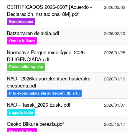
CERTIFICADOS 2026-0007 [Acuerdo -
2026/03/02
Declaración institucional 8M].pdf
Berdintasuna
Batzarraren deialdia.pdf
2026/02/10
Osoko bilkura
Normativa Parque micológico_2026
2026/01/28
DILIGENCIADA.pdf
Parke mikologikoa
NAO _2026ko aurrekontuen hasierako
2026/01/19
onespena.pdf
Info ekonomikoa eta aurrekont. (8. art.)
NAO - Tasak_2026 Eusk..pdf
2026/01/07
iragarki taula
Osoko Bilkura berezia.pdf
2025/12/17
Osoko bilkura