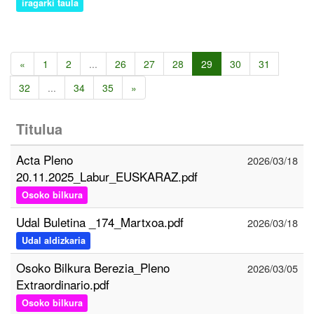
iragarki taula
«
1
2
...
26
27
28
29
30
31
32
...
34
35
»
Titulua
Acta Pleno
2026/03/18
20.11.2025_Labur_EUSKARAZ.pdf
Osoko bilkura
Udal Buletina _174_Martxoa.pdf
2026/03/18
Udal aldizkaria
Osoko Bilkura Berezia_Pleno
2026/03/05
Extraordinario.pdf
Osoko bilkura