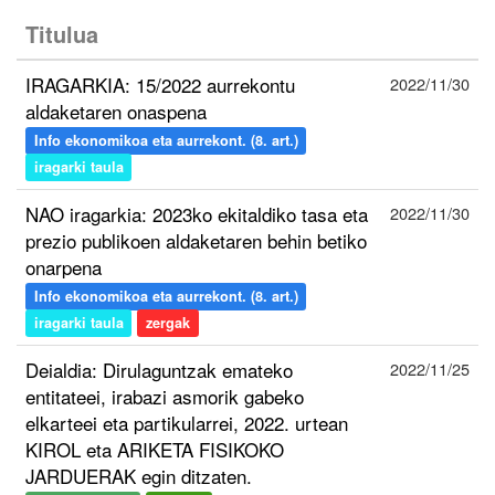
Titulua
IRAGARKIA: 15/2022 aurrekontu
2022/11/30
aldaketaren onaspena
Info ekonomikoa eta aurrekont. (8. art.)
iragarki taula
NAO iragarkia: 2023ko ekitaldiko tasa eta
2022/11/30
prezio publikoen aldaketaren behin betiko
onarpena
Info ekonomikoa eta aurrekont. (8. art.)
iragarki taula
zergak
Deialdia: Dirulaguntzak emateko
2022/11/25
entitateei, irabazi asmorik gabeko
elkarteei eta partikularrei, 2022. urtean
KIROL eta ARIKETA FISIKOKO
JARDUERAK egin ditzaten.