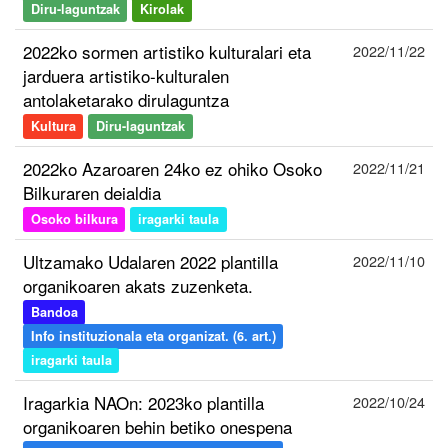
Diru-laguntzak
Kirolak
2022ko sormen artistiko kulturalari eta
2022/11/22
jarduera artistiko-kulturalen
antolaketarako dirulaguntza
Kultura
Diru-laguntzak
2022ko Azaroaren 24ko ez ohiko Osoko
2022/11/21
Bilkuraren deialdia
Osoko bilkura
iragarki taula
Ultzamako Udalaren 2022 plantilla
2022/11/10
organikoaren akats zuzenketa.
Bandoa
Info instituzionala eta organizat. (6. art.)
iragarki taula
Iragarkia NAOn: 2023ko plantilla
2022/10/24
organikoaren behin betiko onespena