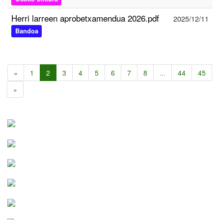
Herri larreen aprobetxamendua 2026.pdf
2025/12/11
Bandoa
«
1
2
3
4
5
6
7
8
...
44
45
»