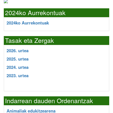
2024ko Aurrekontuak
2024ko Aurrekontuak
Tasak eta Zergak
2026. urtea
2025. urtea
2024. urtea
2023. urtea
Indarrean dauden Ordenantzak
Animaliak edukitzearena