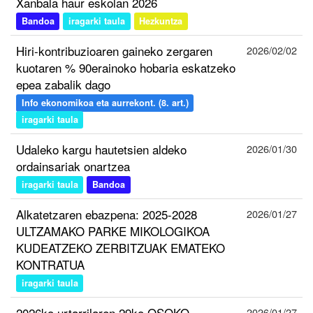
Xanbala haur eskolan 2026
Bandoa
iragarki taula
Hezkuntza
Hiri-kontribuzioaren gaineko zergaren
2026/02/02
kuotaren % 90erainoko hobaria eskatzeko
epea zabalik dago
Info ekonomikoa eta aurrekont. (8. art.)
iragarki taula
Udaleko kargu hautetsien aldeko
2026/01/30
ordainsariak onartzea
iragarki taula
Bandoa
Alkatetzaren ebazpena: 2025-2028
2026/01/27
ULTZAMAKO PARKE MIKOLOGIKOA
KUDEATZEKO ZERBITZUAK EMATEKO
KONTRATUA
iragarki taula
2026ko urtarrilaren 29ko OSOKO
2026/01/27