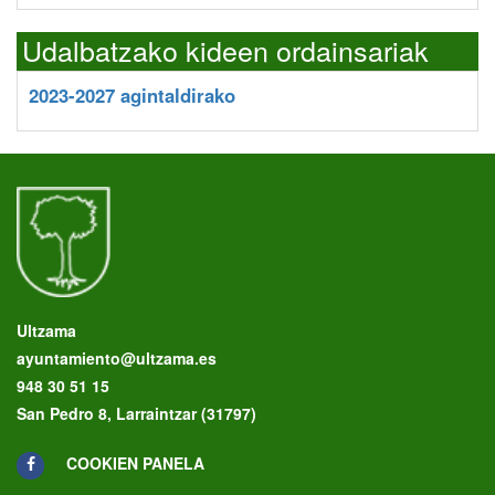
Udalbatzako kideen ordainsariak
2023-2027 agintaldirako
Ultzama
ayuntamiento@ultzama.es
948 30 51 15
San Pedro 8, Larraintzar (31797)
COOKIEN PANELA