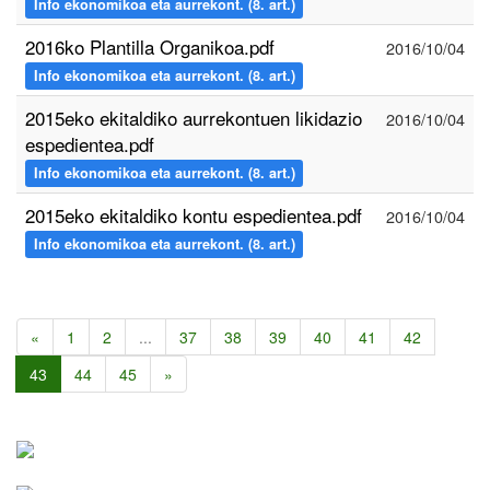
Info ekonomikoa eta aurrekont. (8. art.)
2016ko Plantilla Organikoa.pdf
2016/10/04
Info ekonomikoa eta aurrekont. (8. art.)
2015eko ekitaldiko aurrekontuen likidazio
2016/10/04
espedientea.pdf
Info ekonomikoa eta aurrekont. (8. art.)
2015eko ekitaldiko kontu espedientea.pdf
2016/10/04
Info ekonomikoa eta aurrekont. (8. art.)
«
1
2
...
37
38
39
40
41
42
43
44
45
»