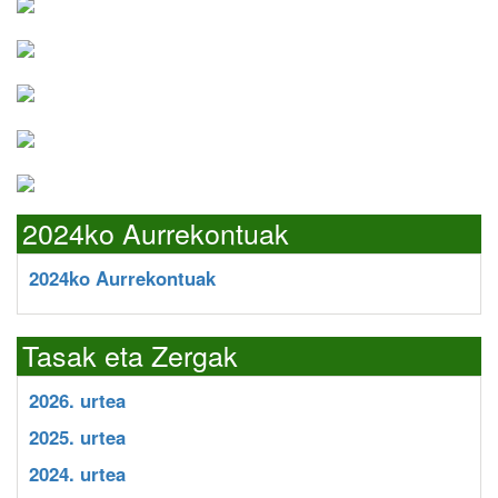
2024ko Aurrekontuak
2024ko Aurrekontuak
Tasak eta Zergak
2026. urtea
2025. urtea
2024. urtea