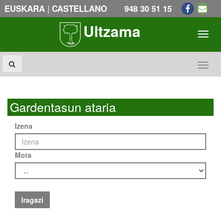
|
EUSKARA
CASTELLANO
948 30 51 15
Ultzama
Toogl
Toogl
Gardentasun ataria
Izena
Mota
Iragazi