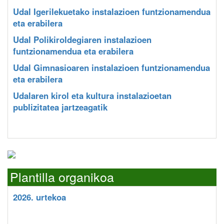
Udal Igerilekuetako instalazioen funtzionamendua
eta erabilera
Udal Polikiroldegiaren instalazioen
funtzionamendua eta erabilera
Udal Gimnasioaren instalazioen funtzionamendua
eta erabilera
Udalaren kirol eta kultura instalazioetan
publizitatea jartzeagatik
Plantilla organikoa
2026. urtekoa