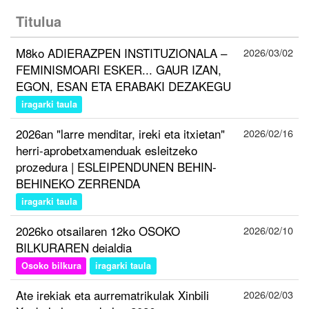
Titulua
M8ko ADIERAZPEN INSTITUZIONALA –
2026/03/02
FEMINISMOARI ESKER... GAUR IZAN,
EGON, ESAN ETA ERABAKI DEZAKEGU
iragarki taula
2026an "larre menditar, ireki eta itxietan"
2026/02/16
herri-aprobetxamenduak esleitzeko
prozedura | ESLEIPENDUNEN BEHIN-
BEHINEKO ZERRENDA
iragarki taula
2026ko otsailaren 12ko OSOKO
2026/02/10
BILKURAREN deialdia
Osoko bilkura
iragarki taula
Ate irekiak eta aurrematrikulak Xinbili
2026/02/03