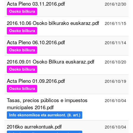
Acta Pleno 03.11.2016.pdf
2016/12/30
Osoko bilkura
2016.10.06 Osoko bilkurako euskaraz.pdf
2016/11/15
Osoko bilkura
Acta Pleno 06.10.2016.pdf
2016/11/14
Osoko bilkura
2016.09.01 Osoko Bilkura euskaraz.pdf
2016/10/20
Osoko bilkura
Acta Pleno 01.09.2016.pdf
2016/10/19
Osoko bilkura
Tasas, precios públicos e impuestos
2016/10/04
municipales 2016.pdf
Info ekonomikoa eta aurrekont. (8. art.)
2016ko aurrekontuak.pdf
2016/10/04