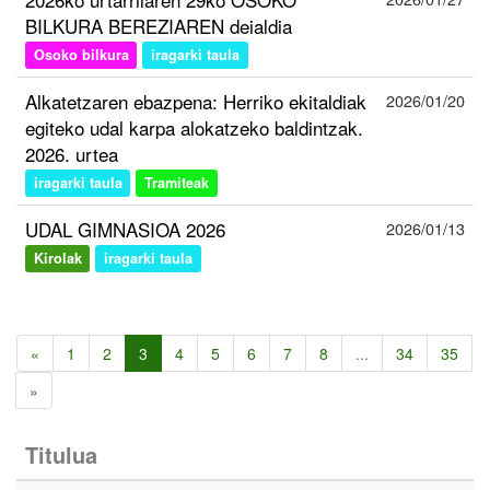
BILKURA BEREZIAREN deialdia
Osoko bilkura
iragarki taula
Alkatetzaren ebazpena: Herriko ekitaldiak
2026/01/20
egiteko udal karpa alokatzeko baldintzak.
2026. urtea
iragarki taula
Tramiteak
UDAL GIMNASIOA 2026
2026/01/13
Kirolak
iragarki taula
«
1
2
3
4
5
6
7
8
...
34
35
»
Titulua