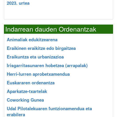
2023. urtea
Indarrean dauden Ordenantzak
Animaliak edukitzearena
Eraikinen eraikitze edo birgaitzea
Eraikuntza eta urbanizazioa
Irisgarritasunaren hobetzea (arrapalak)
Herri-lurren aprobetxamendua
Euskararen ordenantza
Aparkatze-txartelak
Coworking Gunea
Udal Pilotalekuaren funtzionamendua eta
erabilera