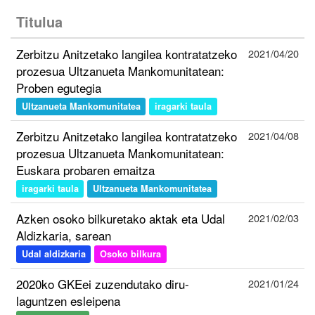
Titulua
Zerbitzu Anitzetako langilea kontratatzeko
2021/04/20
prozesua Ultzanueta Mankomunitatean:
Proben egutegia
Ultzanueta Mankomunitatea
iragarki taula
Zerbitzu Anitzetako langilea kontratatzeko
2021/04/08
prozesua Ultzanueta Mankomunitatean:
Euskara probaren emaitza
iragarki taula
Ultzanueta Mankomunitatea
Azken osoko bilkuretako aktak eta Udal
2021/02/03
Aldizkaria, sarean
Udal aldizkaria
Osoko bilkura
2020ko GKEei zuzendutako diru-
2021/01/24
laguntzen esleipena