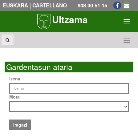
|
EUSKARA
CASTELLANO
948 30 51 15
Ultzama
Toogl
Toogl
Gardentasun ataria
Izena
Mota
Iragazi