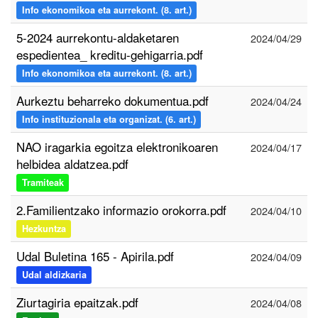
Info ekonomikoa eta aurrekont. (8. art.)
5-2024 aurrekontu-aldaketaren
2024/04/29
espedientea_ kreditu-gehigarria.pdf
Info ekonomikoa eta aurrekont. (8. art.)
Aurkeztu beharreko dokumentua.pdf
2024/04/24
Info instituzionala eta organizat. (6. art.)
NAO iragarkia egoitza elektronikoaren
2024/04/17
helbidea aldatzea.pdf
Tramiteak
2.Familientzako informazio orokorra.pdf
2024/04/10
Hezkuntza
Udal Buletina 165 - Apirila.pdf
2024/04/09
Udal aldizkaria
Ziurtagiria epaitzak.pdf
2024/04/08