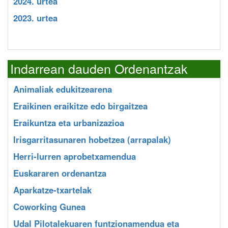
2024. urtea
2023. urtea
Indarrean dauden Ordenantzak
Animaliak edukitzearena
Eraikinen eraikitze edo birgaitzea
Eraikuntza eta urbanizazioa
Irisgarritasunaren hobetzea (arrapalak)
Herri-lurren aprobetxamendua
Euskararen ordenantza
Aparkatze-txartelak
Coworking Gunea
Udal Pilotalekuaren funtzionamendua eta