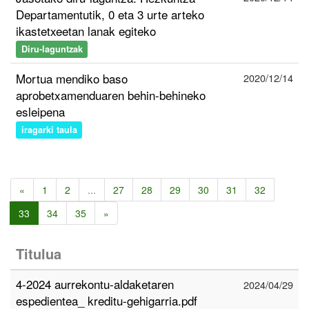
Departamentutik, 0 eta 3 urte arteko
ikastetxeetan lanak egiteko
Diru-laguntzak
Mortua mendiko baso
2020/12/14
aprobetxamenduaren behin-behineko
esleipena
iragarki taula
«
1
2
...
27
28
29
30
31
32
33
34
35
»
Titulua
4-2024 aurrekontu-aldaketaren
2024/04/29
espedientea_ kreditu-gehigarria.pdf