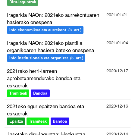
Diru-laguntzak
Iragarkia NAOn: 2021eko aurrekontuaren
2021/01/21
hasierako onespena
Info ekonomikoa eta aurrekont. (8. art.)
Iragarkia NAOn: 2021eko plantilla
2021/01/04
organikoaren hasiera bateko onespena
Info instituzionala eta organizat. (6. art.)
2021rako herri-larreen
2020/12/17
aprobetxamendurako bandoa eta
eskaerak
Tramiteak
Bandoa
2021eko egur epaitzen bandoa eta
2020/12/16
eskaerak
Epaitza
Tramiteak
Bandoa
Jasotako diru-laguntza: Hezkuntza
2020/12/14