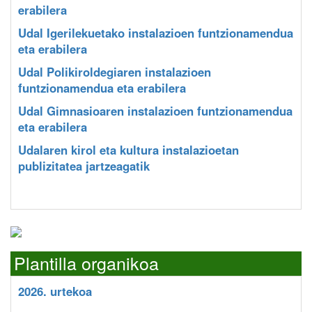
erabilera
Udal Igerilekuetako instalazioen funtzionamendua
eta erabilera
Udal Polikiroldegiaren instalazioen
funtzionamendua eta erabilera
Udal Gimnasioaren instalazioen funtzionamendua
eta erabilera
Udalaren kirol eta kultura instalazioetan
publizitatea jartzeagatik
Plantilla organikoa
2026. urtekoa