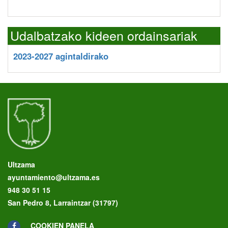
Udalbatzako kideen ordainsariak
2023-2027 agintaldirako
Ultzama
ayuntamiento@ultzama.es
948 30 51 15
San Pedro 8, Larraintzar (31797)
COOKIEN PANELA