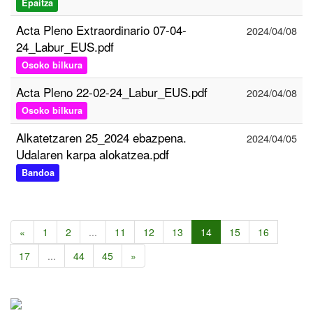
Epaitza
Acta Pleno Extraordinario 07-04-
2024/04/08
24_Labur_EUS.pdf
Osoko bilkura
Acta Pleno 22-02-24_Labur_EUS.pdf
2024/04/08
Osoko bilkura
Alkatetzaren 25_2024 ebazpena.
2024/04/05
Udalaren karpa alokatzea.pdf
Bandoa
«
1
2
...
11
12
13
14
15
16
17
...
44
45
»