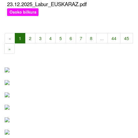
23.12.2025_Labur_EUSKARAZ.pdf
Osoko bilkura
«
1
2
3
4
5
6
7
8
...
44
45
»