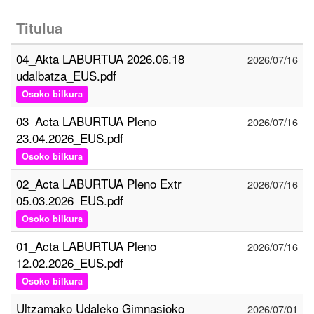
Titulua
04_Akta LABURTUA 2026.06.18
2026/07/16
udalbatza_EUS.pdf
Osoko bilkura
03_Acta LABURTUA Pleno
2026/07/16
23.04.2026_EUS.pdf
Osoko bilkura
02_Acta LABURTUA Pleno Extr
2026/07/16
05.03.2026_EUS.pdf
Osoko bilkura
01_Acta LABURTUA Pleno
2026/07/16
12.02.2026_EUS.pdf
Osoko bilkura
Ultzamako Udaleko Gimnasioko
2026/07/01