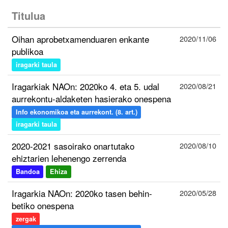
Titulua
Oihan aprobetxamenduaren enkante
2020/11/06
publikoa
iragarki taula
Iragarkiak NAOn: 2020ko 4. eta 5. udal
2020/08/21
aurrekontu-aldaketen hasierako onespena
Info ekonomikoa eta aurrekont. (8. art.)
iragarki taula
2020-2021 sasoirako onartutako
2020/08/10
ehiztarien lehenengo zerrenda
Bandoa
Ehiza
Iragarkia NAOn: 2020ko tasen behin-
2020/05/28
betiko onespena
zergak