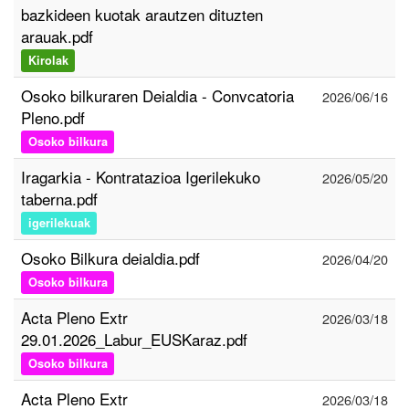
bazkideen kuotak arautzen dituzten
arauak.pdf
Kirolak
Osoko bilkuraren Deialdia - Convcatoria
2026/06/16
Pleno.pdf
Osoko bilkura
Iragarkia - Kontratazioa Igerilekuko
2026/05/20
taberna.pdf
igerilekuak
Osoko Bilkura deialdia.pdf
2026/04/20
Osoko bilkura
Acta Pleno Extr
2026/03/18
29.01.2026_Labur_EUSKaraz.pdf
Osoko bilkura
Acta Pleno Extr
2026/03/18