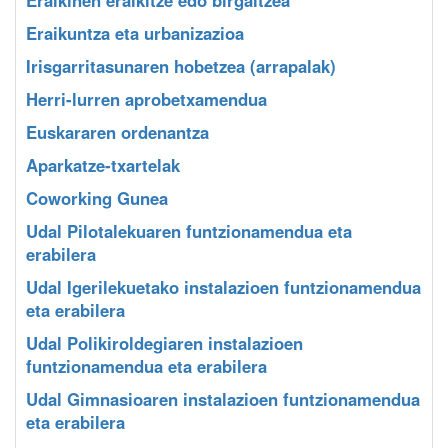
Eraikuntza eta urbanizazioa
Irisgarritasunaren hobetzea (arrapalak)
Herri-lurren aprobetxamendua
Euskararen ordenantza
Aparkatze-txartelak
Coworking Gunea
Udal Pilotalekuaren funtzionamendua eta
erabilera
Udal Igerilekuetako instalazioen funtzionamendua
eta erabilera
Udal Polikiroldegiaren instalazioen
funtzionamendua eta erabilera
Udal Gimnasioaren instalazioen funtzionamendua
eta erabilera