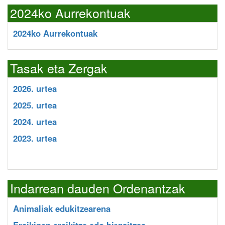
2024ko Aurrekontuak
2024ko Aurrekontuak
Tasak eta Zergak
2026. urtea
2025. urtea
2024. urtea
2023. urtea
Indarrean dauden Ordenantzak
Animaliak edukitzearena
Eraikinen eraikitze edo birgaitzea