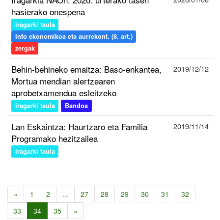
hasierako onespena
iragarki taula
Info ekonomikoa eta aurrekont. (8. art.)
zergak
Behin-behineko emaitza: Baso-enkantea,
2019/12/12
Mortua mendian alertzearen
aprobetxamendua esleitzeko
iragarki taula
Bandoa
Lan Eskaintza: Haurtzaro eta Familia
2019/11/14
Programako hezitzailea
iragarki taula
«
1
2
...
27
28
29
30
31
32
33
34
35
»