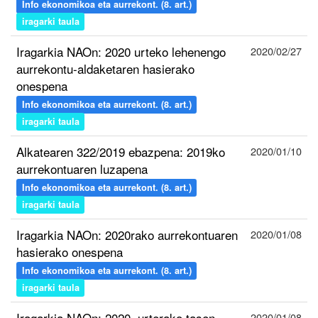
Info ekonomikoa eta aurrekont. (8. art.)
iragarki taula
Iragarkia NAOn: 2020 urteko lehenengo
2020/02/27
aurrekontu-aldaketaren hasierako
onespena
Info ekonomikoa eta aurrekont. (8. art.)
iragarki taula
Alkatearen 322/2019 ebazpena: 2019ko
2020/01/10
aurrekontuaren luzapena
Info ekonomikoa eta aurrekont. (8. art.)
iragarki taula
Iragarkia NAOn: 2020rako aurrekontuaren
2020/01/08
hasierako onespena
Info ekonomikoa eta aurrekont. (8. art.)
iragarki taula
Iragarkia NAOn: 2020. urterako tasen
2020/01/08