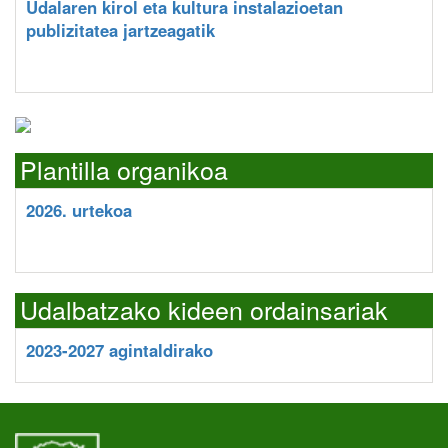
Udalaren kirol eta kultura instalazioetan
publizitatea jartzeagatik
Plantilla organikoa
2026. urtekoa
Udalbatzako kideen ordainsariak
2023-2027 agintaldirako