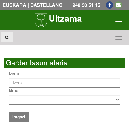
|
EUSKARA
CASTELLANO
948 30 51 15
Ultzama
Toogl
Toogl
Gardentasun ataria
Izena
Mota
Iragazi