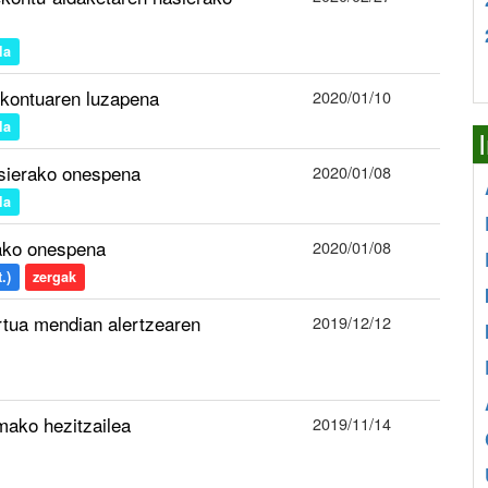
la
ekontuaren luzapena
2020/01/10
la
asierako onespena
2020/01/08
la
rako onespena
2020/01/08
.)
zergak
tua mendian alertzearen
2019/12/12
mako hezitzailea
2019/11/14