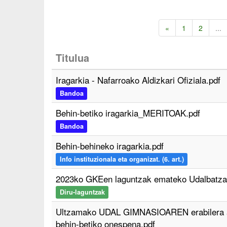
«
1
2
...
Titulua
Iragarkia - Nafarroako Aldizkari Ofiziala.pdf
Bandoa
Behin-betiko iragarkia_MERITOAK.pdf
Bandoa
Behin-behineko iragarkia.pdf
Info instituzionala eta organizat. (6. art.)
2023ko GKEen laguntzak emateko Udalbatzar
Diru-laguntzak
Ultzamako UDAL GIMNASIOAREN erabilera ar
behin-betiko onespena.pdf