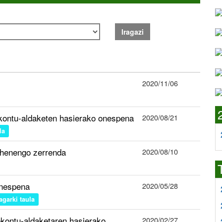
Iragazi
2020/11/06
ekontu-aldaketen hasierako onespena
2020/08/21
la
ehenengo zerrenda
2020/08/10
onespena
2020/05/28
ragarki taula
ekontu-aldaketaren hasierako
2020/02/27