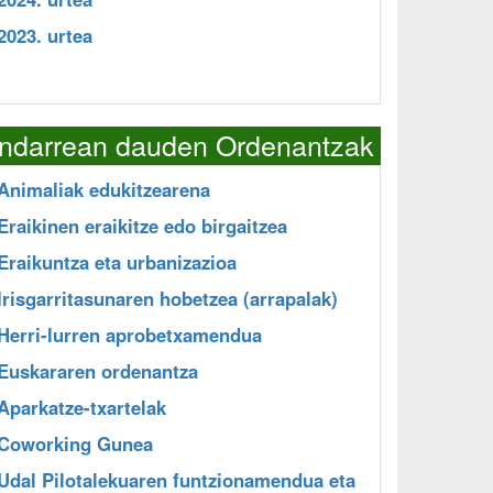
2023. urtea
Indarrean dauden Ordenantzak
Animaliak edukitzearena
Eraikinen eraikitze edo birgaitzea
Eraikuntza eta urbanizazioa
Irisgarritasunaren hobetzea (arrapalak)
Herri-lurren aprobetxamendua
Euskararen ordenantza
Aparkatze-txartelak
Coworking Gunea
Udal Pilotalekuaren funtzionamendua eta