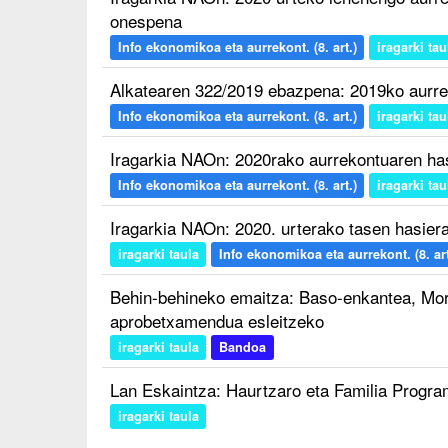
onespena
Info ekonomikoa eta aurrekont. (8. art.)
iragarki tau
Alkatearen 322/2019 ebazpena: 2019ko aurr
Info ekonomikoa eta aurrekont. (8. art.)
iragarki tau
Iragarkia NAOn: 2020rako aurrekontuaren h
Info ekonomikoa eta aurrekont. (8. art.)
iragarki tau
Iragarkia NAOn: 2020. urterako tasen hasie
iragarki taula
Info ekonomikoa eta aurrekont. (8. art
Behin-behineko emaitza: Baso-enkantea, Mor
aprobetxamendua esleitzeko
iragarki taula
Bandoa
Lan Eskaintza: Haurtzaro eta Familia Progra
iragarki taula