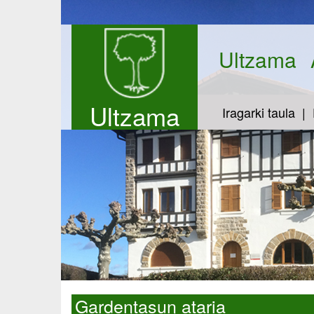
Ultzama
Ultzama
Iragarki taula
Gardentasun ataria