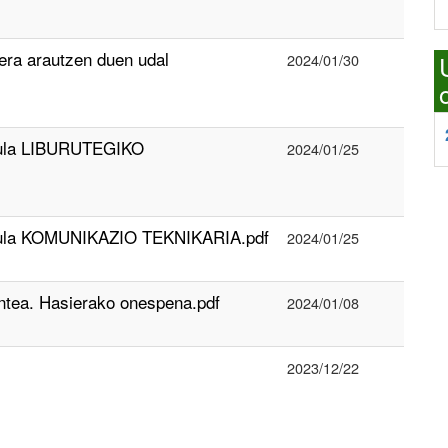
a arautzen duen udal
2024/01/30
taula LIBURUTEGIKO
2024/01/25
taula KOMUNIKAZIO TEKNIKARIA.pdf
2024/01/25
ntea. Hasierako onespena.pdf
2024/01/08
2023/12/22