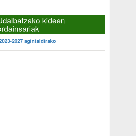
Udalbatzako kideen
ordainsariak
2023-2027 agintaldirako