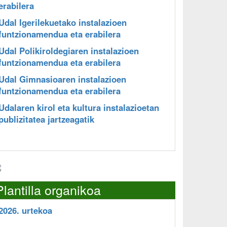
erabilera
Udal Igerilekuetako instalazioen
funtzionamendua eta erabilera
Udal Polikiroldegiaren instalazioen
funtzionamendua eta erabilera
Udal Gimnasioaren instalazioen
funtzionamendua eta erabilera
Udalaren kirol eta kultura instalazioetan
publizitatea jartzeagatik
Plantilla organikoa
2026. urtekoa