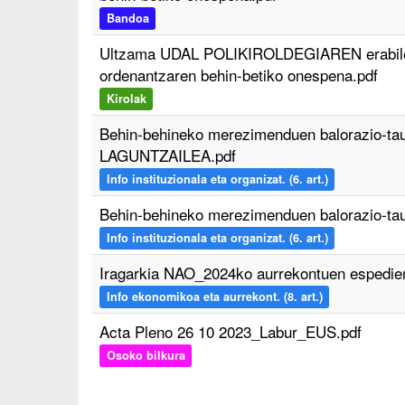
Bandoa
Ultzama UDAL POLIKIROLDEGIAREN erabiler
ordenantzaren behin-betiko onespena.pdf
Kirolak
Behin-behineko merezimenduen balorazio-
LAGUNTZAILEA.pdf
Info instituzionala eta organizat. (6. art.)
Behin-behineko merezimenduen balorazio-
Info instituzionala eta organizat. (6. art.)
Iragarkia NAO_2024ko aurrekontuen espedie
Info ekonomikoa eta aurrekont. (8. art.)
Acta Pleno 26 10 2023_Labur_EUS.pdf
Osoko bilkura