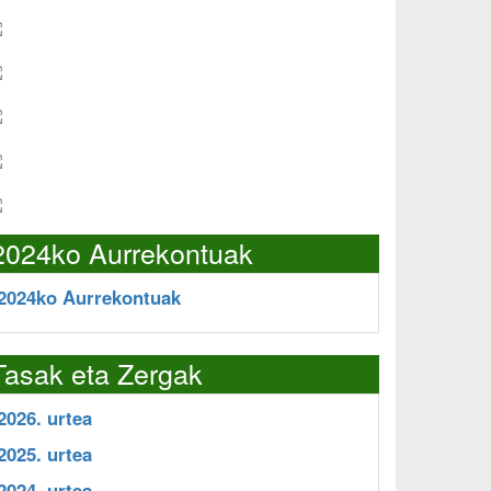
2024ko Aurrekontuak
2024ko Aurrekontuak
Tasak eta Zergak
2026. urtea
2025. urtea
2024. urtea