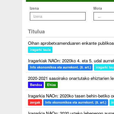
Izena
Mota
Titulua
Oihan aprobetxamenduaren enkante publikoa
iragarki taula
Iragarkiak NAOn: 2020ko 4. eta 5. udal aurr
Info ekonomikoa eta aurrekont. (8. art.)
iragarki tau
2020-2021 sasoirako onartutako ehiztarien l
Bandoa
Ehiza
Iragarkia NAOn: 2020ko tasen behin-betiko 
zergak
Info ekonomikoa eta aurrekont. (8. art.)
i
Iragarkia NAOn: 2020 urteko lehenengo aurr