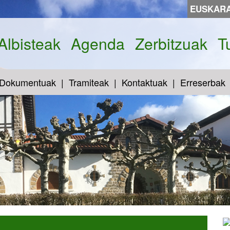
EUSKAR
Albisteak
Agenda
Zerbitzuak
T
Dokumentuak
Tramiteak
Kontaktuak
Erreserbak