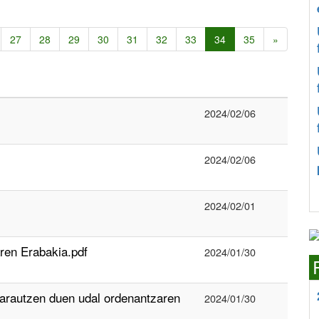
27
28
29
30
31
32
33
34
35
»
2024/02/06
2024/02/06
2024/02/01
en Erabakia.pdf
2024/01/30
autzen duen udal ordenantzaren
2024/01/30