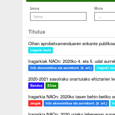
Izena
Mota
Titulua
Oihan aprobetxamenduaren enkante publikoa
iragarki taula
Iragarkiak NAOn: 2020ko 4. eta 5. udal aurr
Info ekonomikoa eta aurrekont. (8. art.)
iragarki tau
2020-2021 sasoirako onartutako ehiztarien l
Bandoa
Ehiza
Iragarkia NAOn: 2020ko tasen behin-betiko 
zergak
Info ekonomikoa eta aurrekont. (8. art.)
i
Iragarkia NAOn: 2020 urteko lehenengo aurr