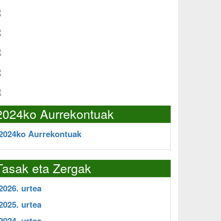
2024ko Aurrekontuak
2024ko Aurrekontuak
Tasak eta Zergak
2026. urtea
2025. urtea
2024. urtea