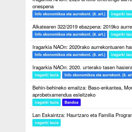
onespena
Info ekonomikoa eta aurrekont. (8. art.)
iragarki tau
Alkatearen 322/2019 ebazpena: 2019ko aurr
Info ekonomikoa eta aurrekont. (8. art.)
iragarki tau
Iragarkia NAOn: 2020rako aurrekontuaren h
Info ekonomikoa eta aurrekont. (8. art.)
iragarki tau
Iragarkia NAOn: 2020. urterako tasen hasie
iragarki taula
Info ekonomikoa eta aurrekont. (8. art
Behin-behineko emaitza: Baso-enkantea, Mor
aprobetxamendua esleitzeko
iragarki taula
Bandoa
Lan Eskaintza: Haurtzaro eta Familia Progra
iragarki taula