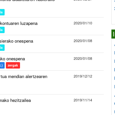
la
ekontuaren luzapena
2020/01/10
la
asierako onespena
2020/01/08
la
rako onespena
2020/01/08
.)
zergak
tua mendian alertzearen
2019/12/12
mako hezitzailea
2019/11/14