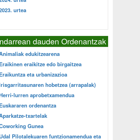
2023. urtea
Indarrean dauden Ordenantzak
Animaliak edukitzearena
Eraikinen eraikitze edo birgaitzea
Eraikuntza eta urbanizazioa
Irisgarritasunaren hobetzea (arrapalak)
Herri-lurren aprobetxamendua
Euskararen ordenantza
Aparkatze-txartelak
Coworking Gunea
Udal Pilotalekuaren funtzionamendua eta