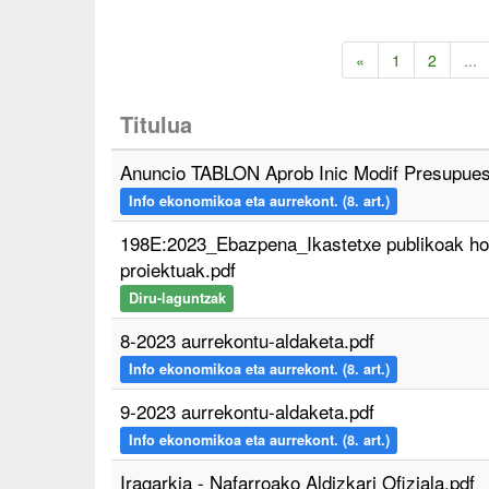
«
1
2
...
Titulua
Anuncio TABLON Aprob Inic Modif Presupuest
Info ekonomikoa eta aurrekont. (8. art.)
198E:2023_Ebazpena_Ikastetxe publikoak ho
proiektuak.pdf
Diru-laguntzak
8-2023 aurrekontu-aldaketa.pdf
Info ekonomikoa eta aurrekont. (8. art.)
9-2023 aurrekontu-aldaketa.pdf
Info ekonomikoa eta aurrekont. (8. art.)
Iragarkia - Nafarroako Aldizkari Ofiziala.pdf