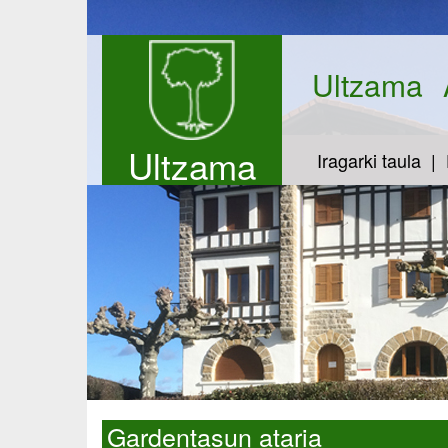
Ultzama
Ultzama
Iragarki taula
Gardentasun ataria