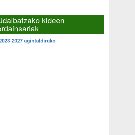
Udalbatzako kideen
ordainsariak
2023-2027 agintaldirako