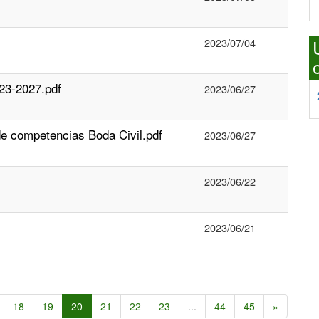
2023/07/04
23-2027.pdf
2023/06/27
e competencias Boda Civil.pdf
2023/06/27
2023/06/22
2023/06/21
18
19
20
21
22
23
...
44
45
»