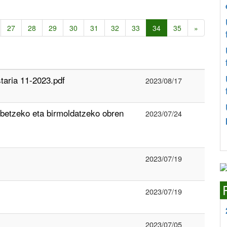
27
28
29
30
31
32
33
34
35
»
aria 11-2023.pdf
2023/08/17
betzeko eta birmoldatzeko obren
2023/07/24
2023/07/19
2023/07/19
2023/07/05