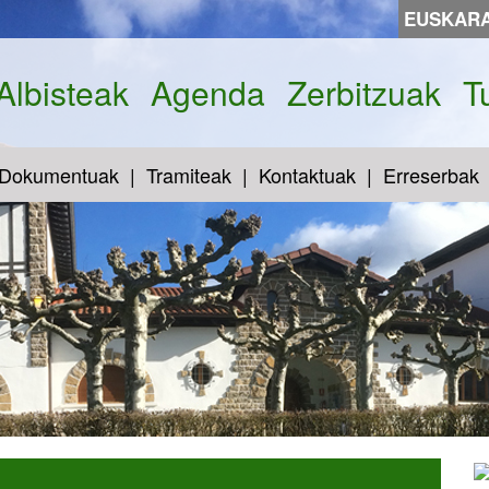
EUSKAR
Albisteak
Agenda
Zerbitzuak
T
Dokumentuak
Tramiteak
Kontaktuak
Erreserbak