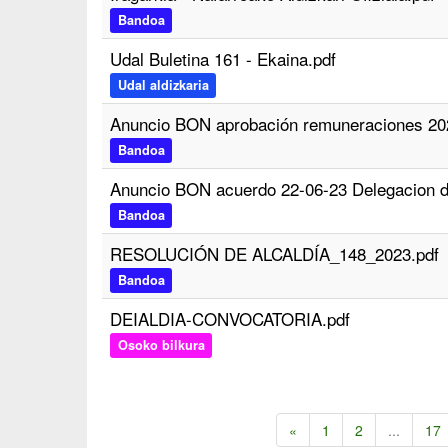
Bandoa
Udal Buletina 161 - Ekaina.pdf
Udal aldizkaria
Anuncio BON aprobación remuneraciones 20
Bandoa
Anuncio BON acuerdo 22-06-23 Delegacion d
Bandoa
RESOLUCIÓN DE ALCALDÍA_148_2023.pdf
Bandoa
DEIALDIA-CONVOCATORIA.pdf
Osoko bilkura
«
1
2
...
17