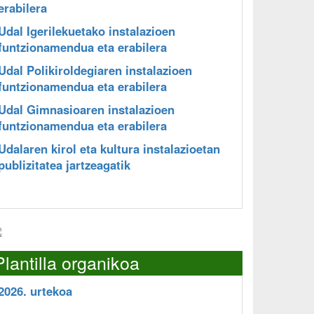
erabilera
Udal Igerilekuetako instalazioen
funtzionamendua eta erabilera
Udal Polikiroldegiaren instalazioen
funtzionamendua eta erabilera
Udal Gimnasioaren instalazioen
funtzionamendua eta erabilera
Udalaren kirol eta kultura instalazioetan
publizitatea jartzeagatik
Plantilla organikoa
2026. urtekoa