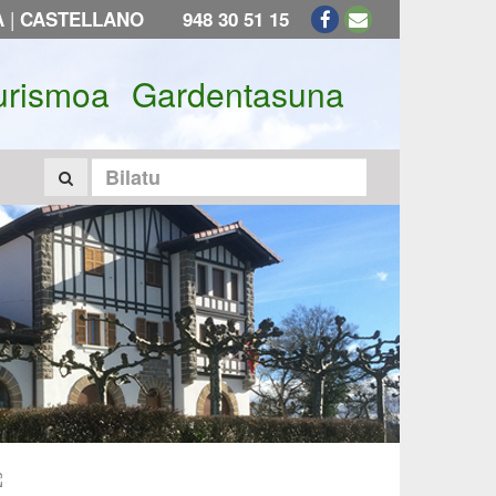
|
A
CASTELLANO
948 30 51 15
urismoa
Gardentasuna