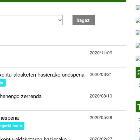
Iragazi
2020/11/06
ekontu-aldaketen hasierako onespena
2020/08/21
la
ehenengo zerrenda
2020/08/10
onespena
2020/05/28
ragarki taula
ekontu-aldaketaren hasierako
2020/02/27