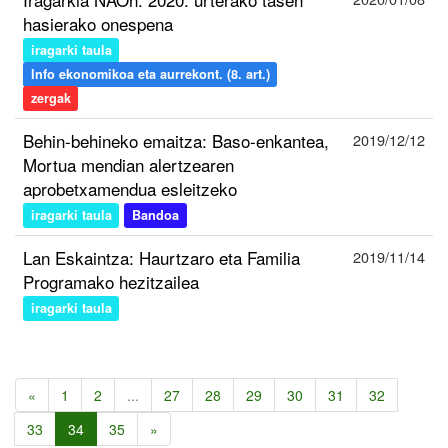
hasierako onespena
iragarki taula
Info ekonomikoa eta aurrekont. (8. art.)
zergak
Behin-behineko emaitza: Baso-enkantea,
2019/12/12
Mortua mendian alertzearen
aprobetxamendua esleitzeko
iragarki taula
Bandoa
Lan Eskaintza: Haurtzaro eta Familia
2019/11/14
Programako hezitzailea
iragarki taula
«
1
2
...
27
28
29
30
31
32
33
34
35
»