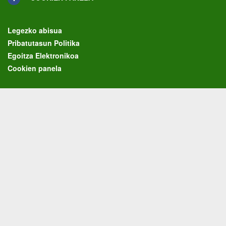
Legezko abisua
Pribatutasun Politika
Egoitza Elektronikoa
Cookien panela