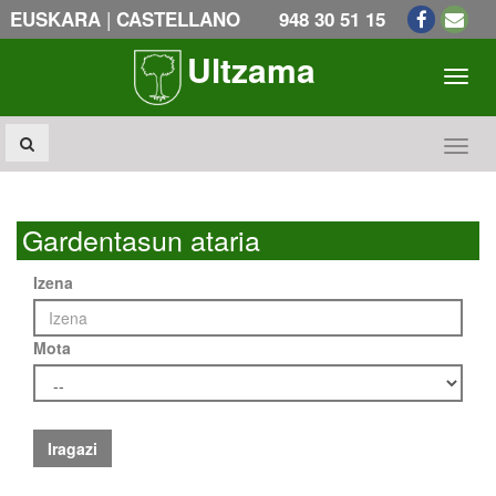
|
EUSKARA
CASTELLANO
948 30 51 15
Ultzama
Toogl
Toogl
Gardentasun ataria
Izena
Mota
Iragazi