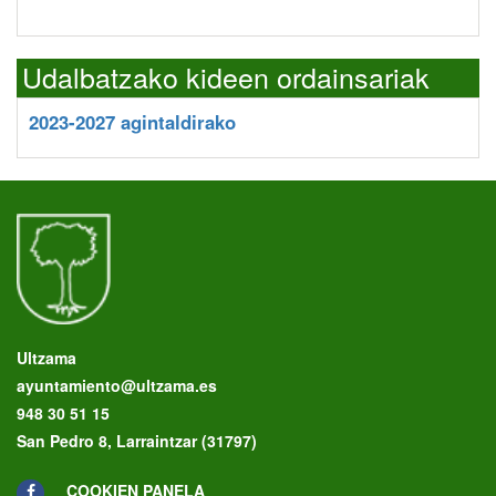
Udalbatzako kideen ordainsariak
2023-2027 agintaldirako
Ultzama
ayuntamiento@ultzama.es
948 30 51 15
San Pedro 8, Larraintzar (31797)
COOKIEN PANELA