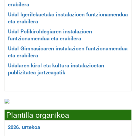
erabilera
Udal Igerilekuetako instalazioen funtzionamendua
eta erabilera
Udal Polikiroldegiaren instalazioen
funtzionamendua eta erabilera
Udal Gimnasioaren instalazioen funtzionamendua
eta erabilera
Udalaren kirol eta kultura instalazioetan
publizitatea jartzeagatik
Plantilla organikoa
2026. urtekoa