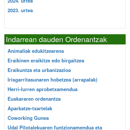
2024. urtea
2023. urtea
Indarrean dauden Ordenantzak
Animaliak edukitzearena
Eraikinen eraikitze edo birgaitzea
Eraikuntza eta urbanizazioa
Irisgarritasunaren hobetzea (arrapalak)
Herri-lurren aprobetxamendua
Euskararen ordenantza
Aparkatze-txartelak
Coworking Gunea
Udal Pilotalekuaren funtzionamendua eta