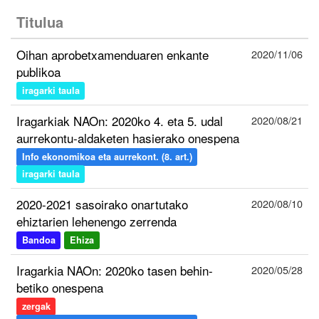
Titulua
Oihan aprobetxamenduaren enkante
2020/11/06
publikoa
iragarki taula
Iragarkiak NAOn: 2020ko 4. eta 5. udal
2020/08/21
aurrekontu-aldaketen hasierako onespena
Info ekonomikoa eta aurrekont. (8. art.)
iragarki taula
2020-2021 sasoirako onartutako
2020/08/10
ehiztarien lehenengo zerrenda
Bandoa
Ehiza
Iragarkia NAOn: 2020ko tasen behin-
2020/05/28
betiko onespena
zergak