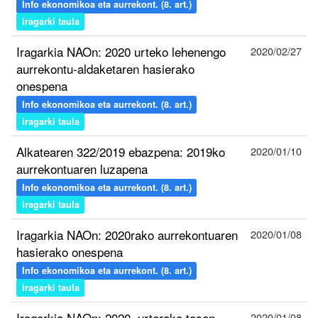
Info ekonomikoa eta aurrekont. (8. art.)
iragarki taula
Iragarkia NAOn: 2020 urteko lehenengo
2020/02/27
aurrekontu-aldaketaren hasierako
onespena
Info ekonomikoa eta aurrekont. (8. art.)
iragarki taula
Alkatearen 322/2019 ebazpena: 2019ko
2020/01/10
aurrekontuaren luzapena
Info ekonomikoa eta aurrekont. (8. art.)
iragarki taula
Iragarkia NAOn: 2020rako aurrekontuaren
2020/01/08
hasierako onespena
Info ekonomikoa eta aurrekont. (8. art.)
iragarki taula
Iragarkia NAOn: 2020. urterako tasen
2020/01/08