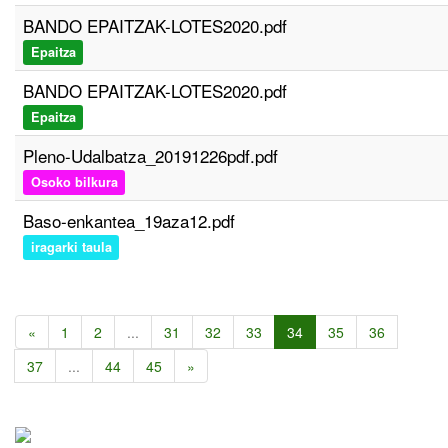
BANDO EPAITZAK-LOTES2020.pdf
Epaitza
BANDO EPAITZAK-LOTES2020.pdf
Epaitza
Pleno-Udalbatza_20191226pdf.pdf
Osoko bilkura
Baso-enkantea_19aza12.pdf
iragarki taula
«
1
2
...
31
32
33
34
35
36
37
...
44
45
»