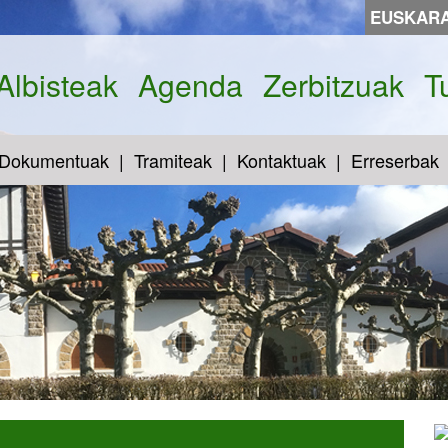
EUSKAR
Albisteak
Agenda
Zerbitzuak
T
Dokumentuak
Tramiteak
Kontaktuak
Erreserbak