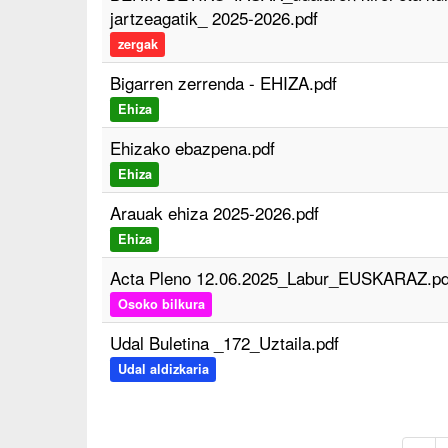
jartzeagatik_ 2025-2026.pdf
zergak
Bigarren zerrenda - EHIZA.pdf
Ehiza
Ehizako ebazpena.pdf
Ehiza
Arauak ehiza 2025-2026.pdf
Ehiza
Acta Pleno 12.06.2025_Labur_EUSKARAZ.pd
Osoko bilkura
Udal Buletina _172_Uztaila.pdf
Udal aldizkaria