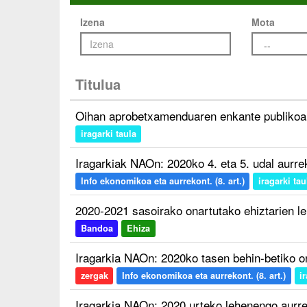
Izena
Mota
Titulua
Oihan aprobetxamenduaren enkante publikoa
iragarki taula
Iragarkiak NAOn: 2020ko 4. eta 5. udal aurr
Info ekonomikoa eta aurrekont. (8. art.)
iragarki tau
2020-2021 sasoirako onartutako ehiztarien l
Bandoa
Ehiza
Iragarkia NAOn: 2020ko tasen behin-betiko 
zergak
Info ekonomikoa eta aurrekont. (8. art.)
i
Iragarkia NAOn: 2020 urteko lehenengo aurr