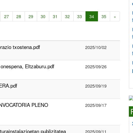
27
28
29
30
31
32
33
34
35
»
orazio txostena.pdf
2025/10/02
onespena, Eltzaburu.pdf
2025/09/26
ERA.pdf
2025/09/19
ONVOCATORIA PLENO
2025/09/17
rainstalazioetan publizitatea
2025/09/11