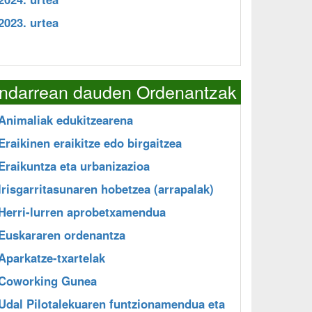
2023. urtea
Indarrean dauden Ordenantzak
Animaliak edukitzearena
Eraikinen eraikitze edo birgaitzea
Eraikuntza eta urbanizazioa
Irisgarritasunaren hobetzea (arrapalak)
Herri-lurren aprobetxamendua
Euskararen ordenantza
Aparkatze-txartelak
Coworking Gunea
Udal Pilotalekuaren funtzionamendua eta