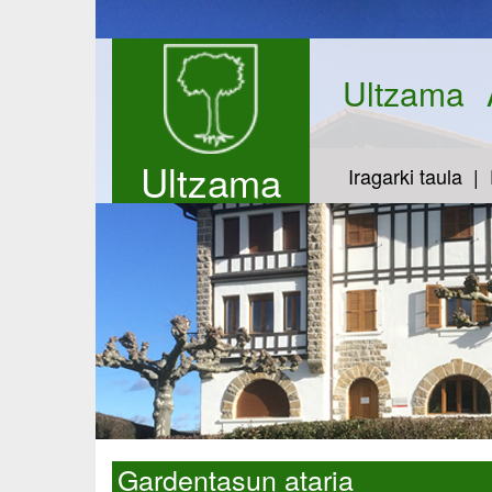
Ultzama
Ultzama
Iragarki taula
Gardentasun ataria