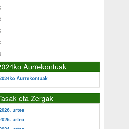
2024ko Aurrekontuak
2024ko Aurrekontuak
Tasak eta Zergak
2026. urtea
2025. urtea
2024. urtea