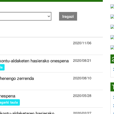
Iragazi
2020/11/06
ekontu-aldaketen hasierako onespena
2020/08/21
la
ehenengo zerrenda
2020/08/10
onespena
2020/05/28
ragarki taula
ekontu-aldaketaren hasierako
2020/02/27