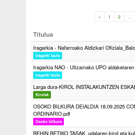
«
1
2
...
Titulua
Iragarkia - Nafarroako Aldizkari Ofiziala_Bal
iragarki taula
Iragarkia NAO - Ultzamako UPO aldaketaren 
iragarki taula
Larga dura-KIROL INSTALAKUNTZEN ESKA
Kirolak
OSOKO BILKURA DEIALDIA 18.09.2025 C
ORDINARIO.pdf
Osoko bilkura
BEHIN BETIKO TASAK_udalaren kirol eta kultu