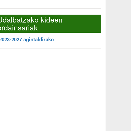
Udalbatzako kideen
ordainsariak
2023-2027 agintaldirako