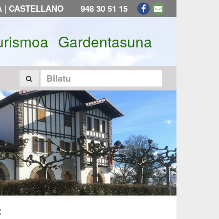
|
A
CASTELLANO
948 30 51 15
urismoa
Gardentasuna