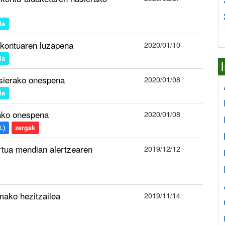
la
ekontuaren luzapena
2020/01/10
la
asierako onespena
2020/01/08
la
rako onespena
2020/01/08
.)
zergak
tua mendian alertzearen
2019/12/12
mako hezitzailea
2019/11/14