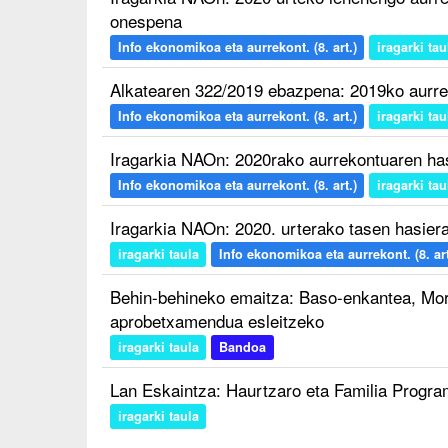
onespena
Info ekonomikoa eta aurrekont. (8. art.)
iragarki tau
Alkatearen 322/2019 ebazpena: 2019ko aurr
Info ekonomikoa eta aurrekont. (8. art.)
iragarki tau
Iragarkia NAOn: 2020rako aurrekontuaren h
Info ekonomikoa eta aurrekont. (8. art.)
iragarki tau
Iragarkia NAOn: 2020. urterako tasen hasie
iragarki taula
Info ekonomikoa eta aurrekont. (8. art
Behin-behineko emaitza: Baso-enkantea, Mor
aprobetxamendua esleitzeko
iragarki taula
Bandoa
Lan Eskaintza: Haurtzaro eta Familia Progra
iragarki taula