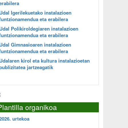
erabilera
Udal Igerilekuetako instalazioen
funtzionamendua eta erabilera
Udal Polikiroldegiaren instalazioen
funtzionamendua eta erabilera
Udal Gimnasioaren instalazioen
funtzionamendua eta erabilera
Udalaren kirol eta kultura instalazioetan
publizitatea jartzeagatik
Plantilla organikoa
2026. urtekoa