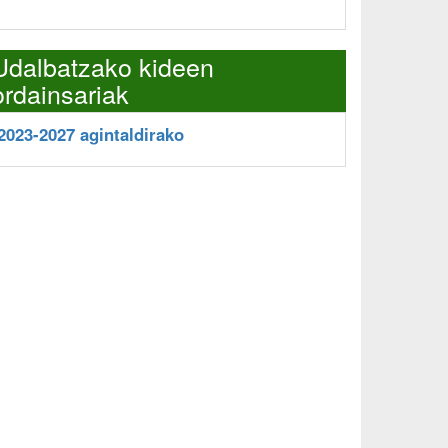
Udalbatzako kideen
ordainsariak
2023-2027 agintaldirako