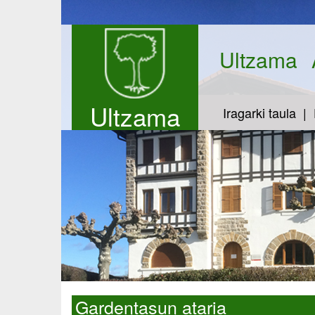
Ultzama
Ultzama
Iragarki taula
Gardentasun ataria