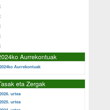
2024ko Aurrekontuak
2024ko Aurrekontuak
Tasak eta Zergak
2026. urtea
2025. urtea
2024. urtea