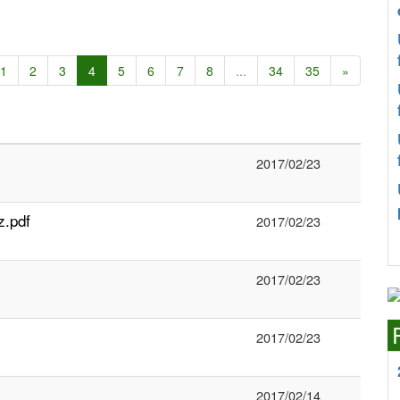
1
2
3
4
5
6
7
8
...
34
35
»
2017/02/23
z.pdf
2017/02/23
2017/02/23
2017/02/23
2017/02/14