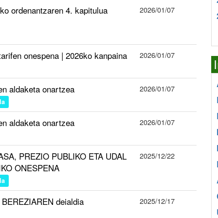
ko ordenantzaren 4. kapitulua
2026/01/07
tarifen onespena | 2026ko kanpaina
2026/01/07
n aldaketa onartzea
2026/01/07
la
n aldaketa onartzea
2026/01/07
en TASA, PREZIO PUBLIKO ETA UDAL
2025/12/22
ETIKO ONESPENA
la
 BEREZIAREN deialdia
2025/12/17