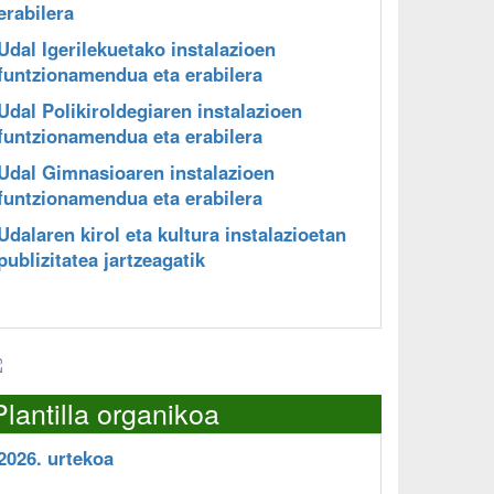
erabilera
Udal Igerilekuetako instalazioen
funtzionamendua eta erabilera
Udal Polikiroldegiaren instalazioen
funtzionamendua eta erabilera
Udal Gimnasioaren instalazioen
funtzionamendua eta erabilera
Udalaren kirol eta kultura instalazioetan
publizitatea jartzeagatik
Plantilla organikoa
2026. urtekoa