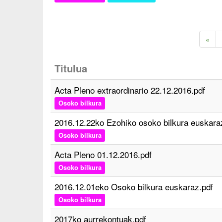
«
Titulua
Acta Pleno extraordinario 22.12.2016.pdf
Osoko bilkura
2016.12.22ko Ezohiko osoko bilkura euskara
Osoko bilkura
Acta Pleno 01.12.2016.pdf
Osoko bilkura
2016.12.01eko Osoko bilkura euskaraz.pdf
Osoko bilkura
2017ko aurrekontuak.pdf