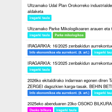
Ultzamako Udal Plan Orokorreko industrialde
aldaketa
iragarki taula
Ultzamako Parke Mikologikoaren arauen eta 
iragarki taula
Parke mikologikoa
IRAGARKIA: 16/2025 zenbakidun aurrekontue
Info ekonomikoa eta aurrekont. (8. art.)
iragarki tau
IRAGARKIA: 15/2025 zenbakidun aurrekontue
iragarki taula
2026ko ekitaldirako indarrean egonen dir
ZERGEI dagozkien karga-tasak. BEHIN B
Info ekonomikoa eta aurrekont. (8. art.)
iragarki tau
2025eko abenduaren 23ko OSOKO BILKURA
Osoko bilkura
iragarki taula