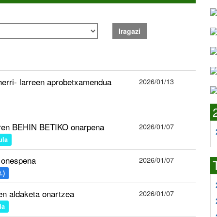
Iragazi
 herri- larreen aprobetxamendua
2026/01/13
aren BEHIN BETIKO onarpena
2026/01/07
ula
 onespena
2026/01/07
.)
n aldaketa onartzea
2026/01/07
la