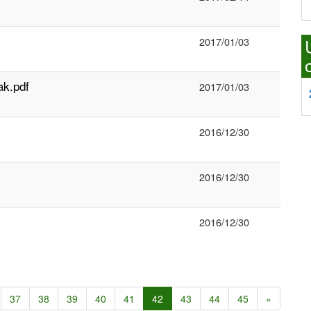
2017/01/03
ak.pdf
2017/01/03
2016/12/30
2016/12/30
2016/12/30
37
38
39
40
41
42
43
44
45
»