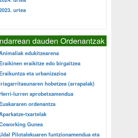
2023. urtea
Indarrean dauden Ordenantzak
Animaliak edukitzearena
Eraikinen eraikitze edo birgaitzea
Eraikuntza eta urbanizazioa
Irisgarritasunaren hobetzea (arrapalak)
Herri-lurren aprobetxamendua
Euskararen ordenantza
Aparkatze-txartelak
Coworking Gunea
Udal Pilotalekuaren funtzionamendua eta