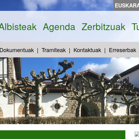
EUSKAR
Albisteak
Agenda
Zerbitzuak
T
Dokumentuak
Tramiteak
Kontaktuak
Erreserbak