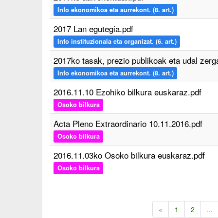
Info ekonomikoa eta aurrekont. (8. art.)
2017 Lan egutegia.pdf
Info instituzionala eta organizat. (6. art.)
2017ko tasak, prezio publikoak eta udal zerg
Info ekonomikoa eta aurrekont. (8. art.)
2016.11.10 Ezohiko bilkura euskaraz.pdf
Osoko bilkura
Acta Pleno Extraordinario 10.11.2016.pdf
Osoko bilkura
2016.11.03ko Osoko bilkura euskaraz.pdf
Osoko bilkura
«
1
2
...