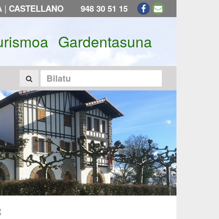
|
A
CASTELLANO
948 30 51 15
urismoa
Gardentasuna