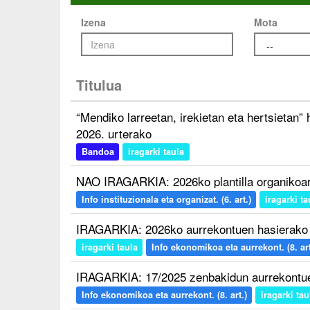
Izena
Mota
Titulua
“Mendiko larreetan, irekietan eta hertsietan”
2026. urterako
Bandoa
iragarki taula
NAO IRAGARKIA: 2026ko plantilla organiko
Info instituzionala eta organizat. (6. art.)
iragarki ta
IRAGARKIA: 2026ko aurrekontuen hasierako
iragarki taula
Info ekonomikoa eta aurrekont. (8. art
IRAGARKIA: 17/2025 zenbakidun aurrekontue
Info ekonomikoa eta aurrekont. (8. art.)
iragarki tau