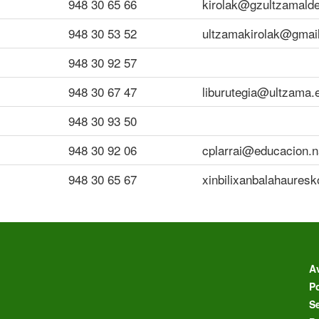
948 30 65 66
kirolak@gzultzamalde
948 30 53 52
ultzamakirolak@gmai
948 30 92 57
948 30 67 47
liburutegia@ultzama.
948 30 93 50
948 30 92 06
cplarrai@educacion.n
948 30 65 67
xinbilixanbalahaures
Av
Po
S