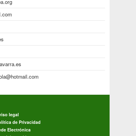
a.org
l.com
es
avarra.es
kola@hotmail.com
iso legal
lítica de Privacidad
ede Electrónica