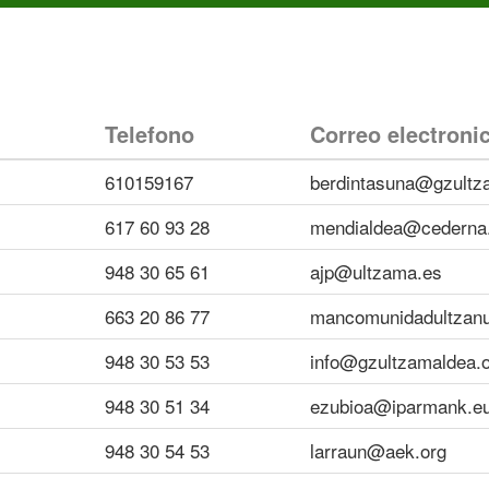
Telefono
Correo electroni
610159167
berdintasuna@gzultz
617 60 93 28
mendialdea@cederna
948 30 65 61
ajp@ultzama.es
663 20 86 77
mancomunidadultzan
948 30 53 53
info@gzultzamaldea.
948 30 51 34
ezubioa@iparmank.e
948 30 54 53
larraun@aek.org