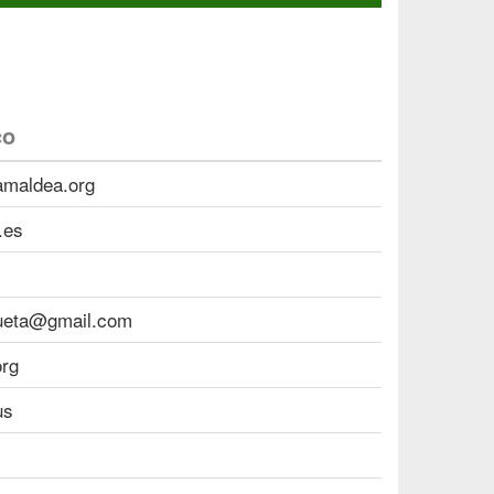
co
amaldea.org
.es
ueta@gmail.com
org
us