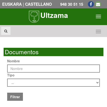
|
EUSKARA
CASTELLANO
948 30 51 15
Ultzama
Toogl
Toogl
Documentos
Nombre
Tipo
Filtrar