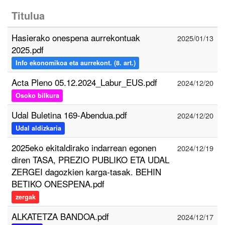
Titulua
Hasierako onespena aurrekontuak
2025/01/13
2025.pdf
Info ekonomikoa eta aurrekont. (8. art.)
Acta Pleno 05.12.2024_Labur_EUS.pdf
2024/12/20
Osoko bilkura
Udal Buletina 169-Abendua.pdf
2024/12/20
Udal aldizkaria
2025eko ekitaldirako indarrean egonen
2024/12/19
diren TASA, PREZIO PUBLIKO ETA UDAL
ZERGEI dagozkien karga-tasak. BEHIN
BETIKO ONESPENA.pdf
zergak
ALKATETZA BANDOA.pdf
2024/12/17