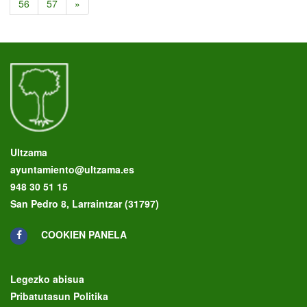
56
57
»
Ultzama
ayuntamiento@ultzama.es
948 30 51 15
San Pedro 8, Larraintzar (31797)
COOKIEN PANELA
Legezko abisua
Pribatutasun Politika