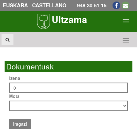
|
EUSKARA
CASTELLANO
948 30 51 15
Ultzama
Toogl
Toogl
Dokumentuak
Izena
Mota
Iragazi