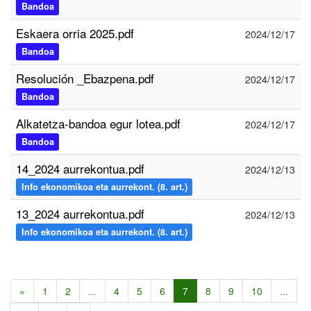
Bandoa
Eskaera orria 2025.pdf
2024/12/17
Bandoa
Resolución _Ebazpena.pdf
2024/12/17
Bandoa
Alkatetza-bandoa egur lotea.pdf
2024/12/17
Bandoa
14_2024 aurrekontua.pdf
2024/12/13
Info ekonomikoa eta aurrekont. (8. art.)
13_2024 aurrekontua.pdf
2024/12/13
Info ekonomikoa eta aurrekont. (8. art.)
«
1
2
...
4
5
6
7
8
9
10
...