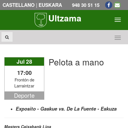
|
CASTELLANO
EUSKARA
948 30 51 15
Ultzama
Toogl
Toogl
Pelota a mano
Jul 28
17:00
Frontón de
Larraintzar
Deporte
Exposito - Gaskue vs. De La Fuente - Eskuza
Masters Caixabank Liga