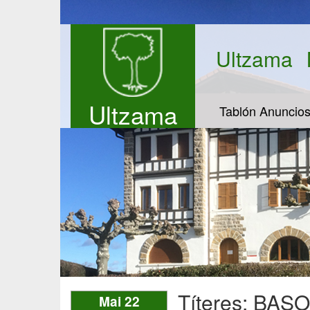
Ultzama
Ultzama
Tablón Anuncio
Títeres: BASOA
Mai 22