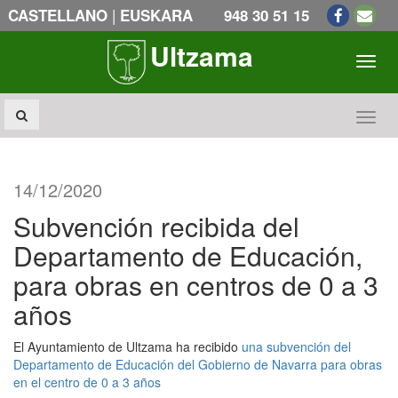
|
CASTELLANO
EUSKARA
948 30 51 15
Ultzama
Toogl
Toogl
14/12/2020
Subvención recibida del
Departamento de Educación,
para obras en centros de 0 a 3
años
El Ayuntamiento de Ultzama ha recibido
una subvención del
Departamento de Educación del Gobierno de Navarra para obras
en el centro de 0 a 3 años