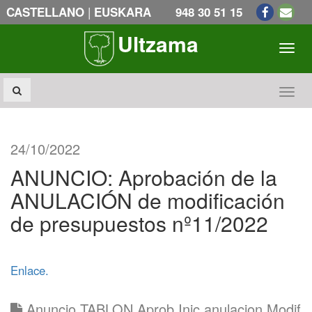
|
CASTELLANO
EUSKARA
948 30 51 15
Ultzama
Toogl
Toogl
24/10/2022
ANUNCIO: Aprobación de la
ANULACIÓN de modificación
de presupuestos nº11/2022
Enlace.
Anuncio TABLON Aprob Inic anulacion Modif