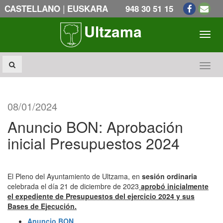
|
CASTELLANO
EUSKARA
948 30 51 15
Ultzama
Toogl
Toogl
08/01/2024
Anuncio BON: Aprobación
inicial Presupuestos 2024
El Pleno del Ayuntamiento de Ultzama, en
sesión ordinaria
celebrada el día 21 de diciembre de 2023
aprobó inicialmente
el expediente de Presupuestos del ejercicio 2024 y sus
Bases de Ejecución.
Anuncio BON