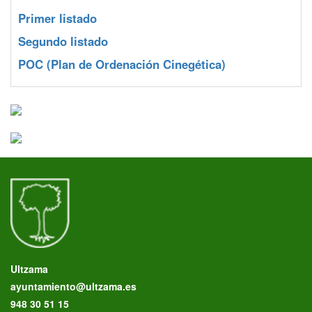
Primer listado
Segundo listado
POC
(Plan de Ordenación Cinegética)
Ultzama
ayuntamiento@ultzama.es
948 30 51 15