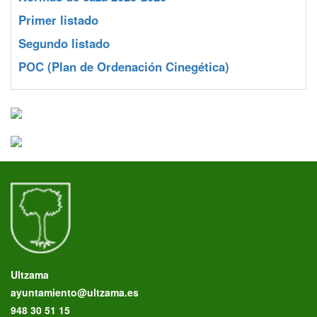
Primer listado
Segundo listado
POC
(Plan de Ordenación Cinegética)
Ultzama
ayuntamiento@ultzama.es
948 30 51 15