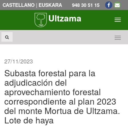
|
CASTELLANO
EUSKARA
948 30 51 15
Ultzama
Toogl
Toogl
27/11/2023
Subasta forestal para la
adjudicación del
aprovechamiento forestal
correspondiente al plan 2023
del monte Mortua de Ultzama.
Lote de haya