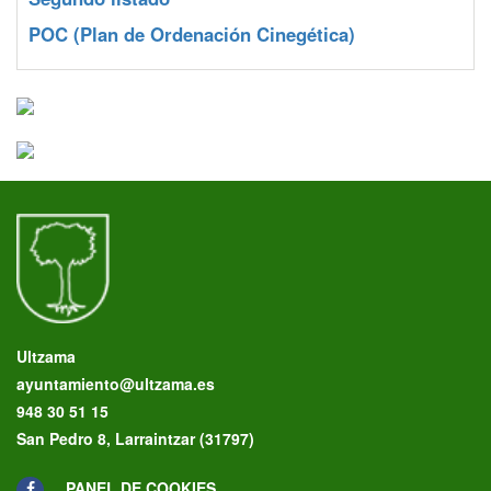
POC
(Plan de Ordenación Cinegética)
Ultzama
ayuntamiento@ultzama.es
948 30 51 15
San Pedro 8, Larraintzar (31797)
PANEL DE COOKIES