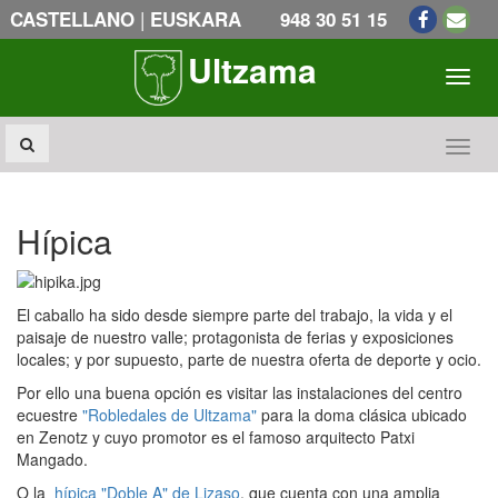
|
CASTELLANO
EUSKARA
948 30 51 15
Ultzama
Toogl
Toogl
Hípica
El caballo ha sido desde siempre parte del trabajo, la vida y el
paisaje de nuestro valle; protagonista de ferias y exposiciones
locales; y por supuesto, parte de nuestra oferta de deporte y ocio.
Por ello una buena opción es visitar las instalaciones del centro
ecuestre
"Robledales de Ultzama"
para la doma clásica ubicado
en Zenotz y cuyo promotor es el famoso arquitecto Patxi
Mangado.
O la
hípica "Doble A" de Lizaso
, que cuenta con una amplia