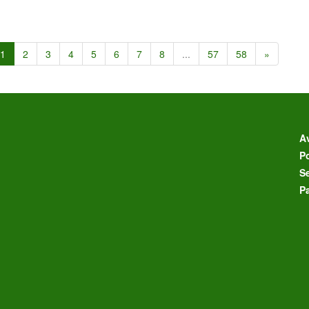
1
2
3
4
5
6
7
8
...
57
58
»
Av
Po
S
P