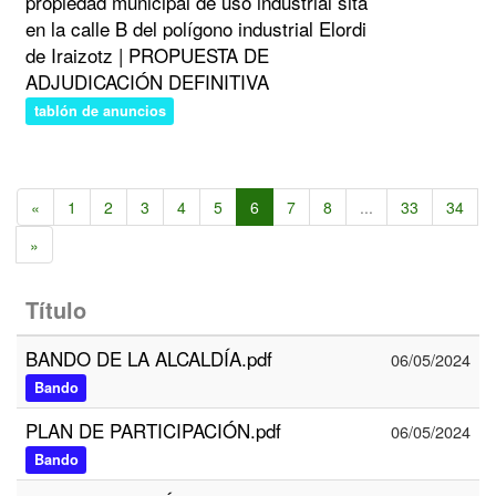
propiedad municipal de uso industrial sita
en la calle B del polígono industrial Elordi
de Iraizotz | PROPUESTA DE
ADJUDICACIÓN DEFINITIVA
tablón de anuncios
«
1
2
3
4
5
6
7
8
...
33
34
»
Título
BANDO DE LA ALCALDÍA.pdf
06/05/2024
Bando
PLAN DE PARTICIPACIÓN.pdf
06/05/2024
Bando