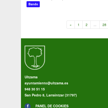
Bando
«
1
2
...
28
Ultzama
ayuntamiento@ultzama.es
948 30 51 15
San Pedro 8, Larraintzar (31797)
PANEL DE COOKIES