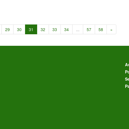
29
30
31
32
33
34
...
57
58
»
Av
Po
S
P