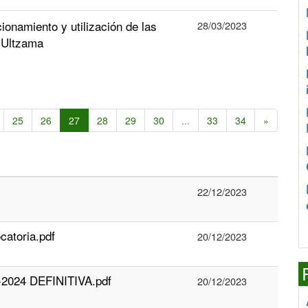
onamiento y utilización de las
28/03/2023
e Ultzama
25
26
27
28
29
30
...
33
34
»
22/12/2023
catoria.pdf
20/12/2023
3-2024 DEFINITIVA.pdf
20/12/2023