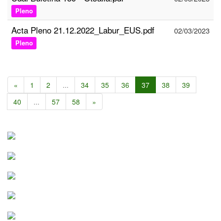
Pleno
Acta Pleno 21.12.2022_Labur_EUS.pdf
02/03/2023
Pleno
«
1
2
...
34
35
36
37
38
39
40
...
57
58
»