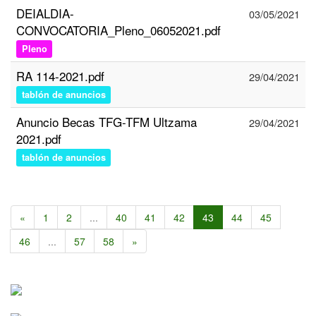
DEIALDIA-
03/05/2021
CONVOCATORIA_Pleno_06052021.pdf
Pleno
RA 114-2021.pdf
29/04/2021
tablón de anuncios
Anuncio Becas TFG-TFM Ultzama
29/04/2021
2021.pdf
tablón de anuncios
«
1
2
...
40
41
42
43
44
45
46
...
57
58
»