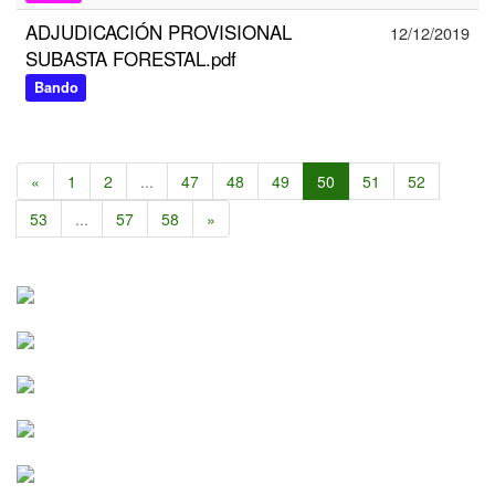
ADJUDICACIÓN PROVISIONAL
12/12/2019
SUBASTA FORESTAL.pdf
Bando
«
1
2
...
47
48
49
50
51
52
53
...
57
58
»