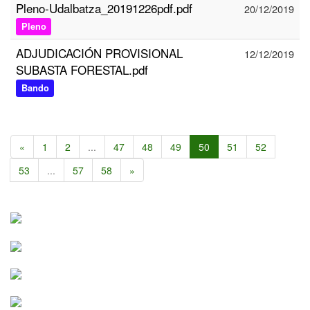
Pleno-Udalbatza_20191226pdf.pdf
20/12/2019
Pleno
ADJUDICACIÓN PROVISIONAL
12/12/2019
SUBASTA FORESTAL.pdf
Bando
«
1
2
...
47
48
49
50
51
52
53
...
57
58
»