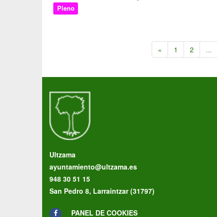
Pleno
«
1
2
...
Ultzama
ayuntamiento@ultzama.es
948 30 51 15
San Pedro 8, Larraintzar (31797)
PANEL DE COOKIES