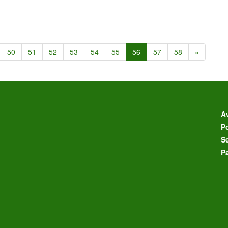
50
51
52
53
54
55
56
57
58
»
Av
Po
S
P