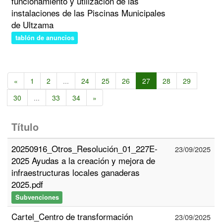
funcionamiento y utilización de las
instalaciones de las Piscinas Municipales
de Ultzama
tablón de anuncios
«
1
2
...
24
25
26
27
28
29
30
...
33
34
»
Título
20250916_Otros_Resolución_01_227E-
23/09/2025
2025 Ayudas a la creación y mejora de
infraestructuras locales ganaderas
2025.pdf
Subvenciones
Cartel_Centro de transformación
23/09/2025