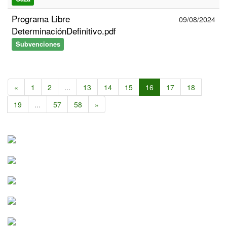
Programa Libre
09/08/2024
DeterminaciónDefinitivo.pdf
Subvenciones
«
1
2
...
13
14
15
16
17
18
19
...
57
58
»